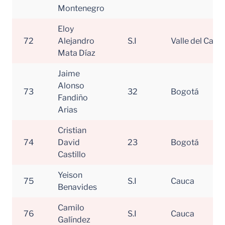
Montenegro
Eloy
72
Alejandro
S.I
Valle del Cauc
Mata Díaz
Jaime
Alonso
73
32
Bogotá
Fandiño
Arias
Cristian
74
David
23
Bogotá
Castillo
Yeison
75
S.I
Cauca
Benavides
Camilo
76
S.I
Cauca
Galíndez