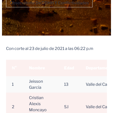
Observatorio De DDHH Y Conflictividades
Con corte al 23 de julio de 2021 a las 06:22 p.m
N
°
Nombre
Edad
Departament
Jeisson
1
13
Valle del Cauc
García
Cristian
Alexis
2
S.I
Valle del Cauc
Moncayo