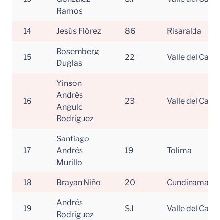
Ramos
14
Jesús Flórez
86
Risaralda
Rosemberg
15
22
Valle del Cauc
Duglas
Yinson
Andrés
16
23
Valle del Cauc
Angulo
Rodríguez
Santiago
17
Andrés
19
Tolima
Murillo
18
Brayan Niño
20
Cundinamarc
Andrés
19
S.I
Valle del Cauc
Rodríguez