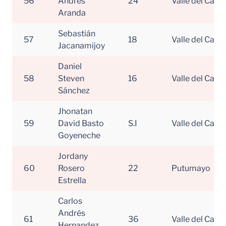
56
Andrés
24
Valle del Cauc
Aranda
Sebastián
57
18
Valle del Cauc
Jacanamijoy
Daniel
58
Steven
16
Valle del Cauc
Sánchez
Jhonatan
59
David Basto
S.I
Valle del Cauc
Goyeneche
Jordany
60
Rosero
22
Putumayo
Estrella
Carlos
Andrés
61
36
Valle del Cauc
Hernandez