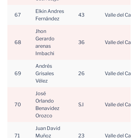
Elkin Andres
67
43
Valle del Cauc
Fernández
Jhon
Gerardo
68
36
Valle del Cauc
arenas
Imbachi
Andrés
69
Grisales
26
Valle del Cauc
Vélez
José
Orlando
70
S.I
Valle del Cauc
Benavidez
Orozco
Juan David
71
Muñoz
23
Valle del Cauc