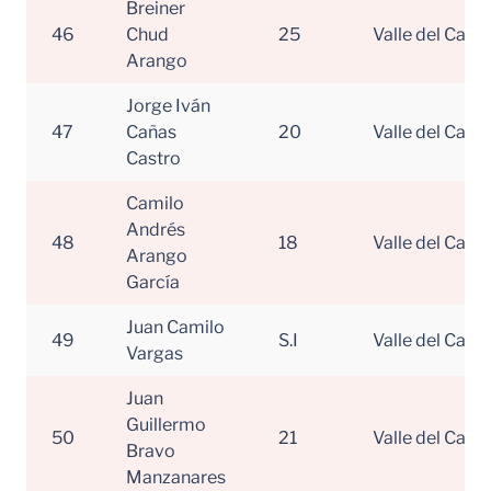
Breiner
46
Chud
25
Valle del Cauc
Arango
Jorge Iván
47
Cañas
20
Valle del Cauc
Castro
Camilo
Andrés
48
18
Valle del Cauc
Arango
García
Juan Camilo
49
S.I
Valle del Cauc
Vargas
Juan
Guillermo
50
21
Valle del Cauc
Bravo
Manzanares