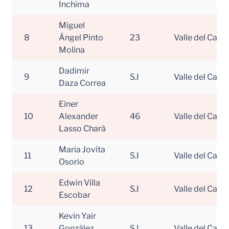
Inchima
Miguel
8
Ángel Pinto
23
Valle del Cauc
Molina
Dadimir
9
S.I
Valle del Cauc
Daza Correa
Einer
10
Alexander
46
Valle del Cauc
Lasso Chará
Maria Jovita
11
S.I
Valle del Cauc
Osorio
Edwin Villa
12
S.I
Valle del Cauc
Escobar
Kevin Yair
13
González
S.I
Valle del Cauc