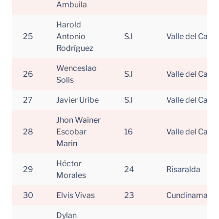
Ambuila
Harold
25
Antonio
S.I
Valle del Cauc
Rodríguez
Wenceslao
26
S.I
Valle del Cauc
Solis
27
Javier Uribe
S.I
Valle del Cauc
Jhon Wainer
28
Escobar
16
Valle del Cauc
Marin
Héctor
29
24
Risaralda
Morales
30
Elvis Vivas
23
Cundinamarc
Dylan