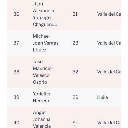
Jhon
Alexander
36
21
Valle del Cauc
Yotengo
Chaguendo
Michael
37
Joan Vargas
23
Valle del Cauc
López
José
Mauricio
38
32
Valle del Cauc
Velasco
Osorio
Yorleifer
39
29
Huila
Herrera
Angie
Johanna
40
S.I
Valle del Cauc
Valencia