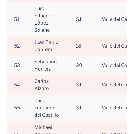
Luis
Eduardo
51
S.I
Valle del Cauc
López
Solano
Juan Pablo
52
18
Valle del Cauc
Cabrera
Sebastián
53
20
Valle del Cauc
Herrera
Carlos
54
S.I
Valle del Cauc
Alzate
Luis
55
Fernando
S.I
Valle del Cauc
del Castillo
Michael