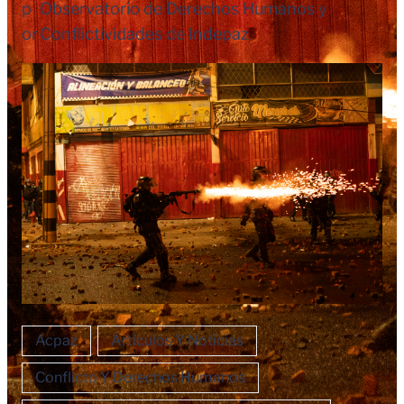
p
Observatorio de Derechos Humanos y
or
Conflictividades de Indepaz
Acpaz
Artículos Y Noticias
Conflicto Y Derechos Humanos