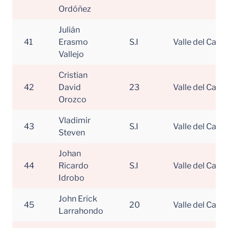
Ordóñez
Julián
41
Erasmo
S.I
Valle del Cauc
Vallejo
Cristian
42
David
23
Valle del Cauc
Orozco
Vladimir
43
S.I
Valle del Cauc
Steven
Johan
44
Ricardo
S.I
Valle del Cauc
Idrobo
John Erick
45
20
Valle del Cauc
Larrahondo