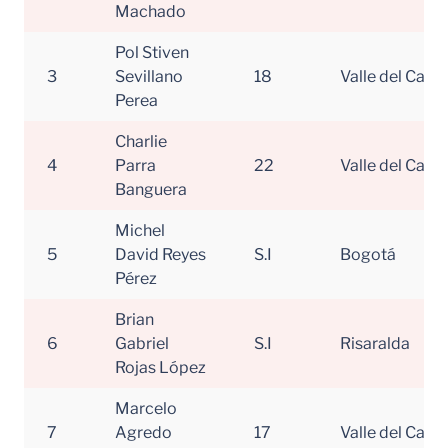
Machado
Pol Stiven
3
Sevillano
18
Valle del Cauc
Perea
Charlie
4
Parra
22
Valle del Cauc
Banguera
Michel
5
David Reyes
S.I
Bogotá
Pérez
Brian
6
Gabriel
S.I
Risaralda
Rojas López
Marcelo
7
Agredo
17
Valle del Cauc