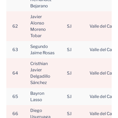
Bejarano
Javier
Alonso
62
S.I
Valle del Cauc
Moreno
Tobar
Segundo
63
S.I
Valle del Cauc
Jaime Rosas
Cristhian
Javier
64
S.I
Valle del Cauc
Delgadillo
Sánchez
Bayron
65
S.I
Valle del Cauc
Lasso
Diego
66
S.I
Valle del Cauc
Usurruaga