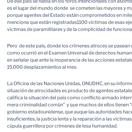
De ese país se habla en los foros intencionales con asom
es el lugar del mundo donde se cometen las mayores y m
porque agentes del Estado están comprometidos en miles
menciona que están registradas1100 víctimas de esas eje
victimas de paramilitares y de la complicidad de funcionar
Pero de este país, donde los crímenes atroces se pasean 
como ocurrió en el Examen Universal de derechos humano
en señalar que ante la inoperancia de las acciones estata
15.000 desplazamientos al mes.
La Oficina de las Naciones Unidas, ONUDHC, en su informe
situación de atrocidades es producto de agentes estatales
califica la situación del país como conflicto armado inter
mera criminalidad común” y que muchos de ellos tienen “un
gobierno estadounidense, que auque las autoridades hacen
insuficientes, la justicia lenta y la reparación a las vícti
cúpula guerrillera por crímenes de lesa humanidad.