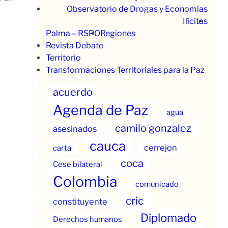
Observatorio de Drogas y Economías
Ilícitas
Palma – RSPO
Regiones
Revista Debate
Territorio
Transformaciones Territoriales para la Paz
acuerdo
Agenda de Paz
agua
camilo gonzalez
asesinados
cauca
cerrejon
carta
coca
Cese bilateral
Colombia
comunicado
cric
constituyente
Diplomado
Derechos humanos