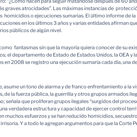
bro: “¿Cómo hacen para seguir matándose después de 60 años 
ás graves atrocidades”. Las máximas instancias de protecci
 homicidios o ejecuciones sumarias. El último informe de l
cuciones en los últimos 3 años y varias entidades afirman 
ios públicos de algún nivel.
como fantasmas sin que la mayoría quiera conocer de su exis
s; el departamento de Estado de Estados Unidos, la OEA y 
les en 2008 se registro una ejecución sumaria cada día, una d
, asume un tono de alarma y de franco enfrentamiento a la v
, de la fuerza pública, la guerrilla y otros grupos armados il
no; señala que proliferan grupos ilegales “surgidos del proce
a verdadera estructura y capacidad de ejercer control territ
 muchos esfuerzos y se han reducido homicidios, secuestros 
mas irrisoria. Y a todo le agregan argumentos para que la Corte