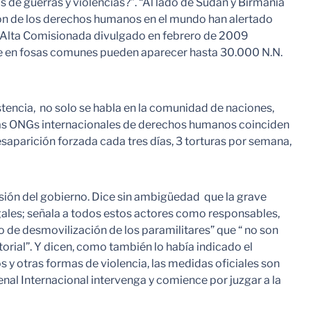
de guerras y violencias?”. “Al lado de Sudan y Birmania
ón de los derechos humanos en el mundo han alertado
a Alta Comisionada divulgado en febrero de 2009
que en fosas comunes pueden aparecer hasta 30.000 N.N.
tencia, no solo se habla en la comunidad de naciones,
las ONGs internacionales de derechos humanos coinciden
esaparición forzada cada tres días, 3 torturas por semana,
isión del gobierno. Dice sin ambigüedad que la grave
egales; señala a todos estos actores como responsables,
so de desmovilización de los paramilitares” que “ no son
orial”. Y dicen, como también lo había indicado el
y otras formas de violencia, las medidas oficiales son
 Penal Internacional intervenga y comience por juzgar a la