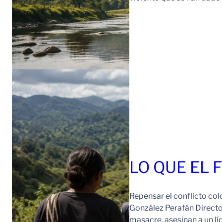
LO QUE EL 
Repensar el conflicto col
González Perafán Directo
masacre, asesinan a un lí