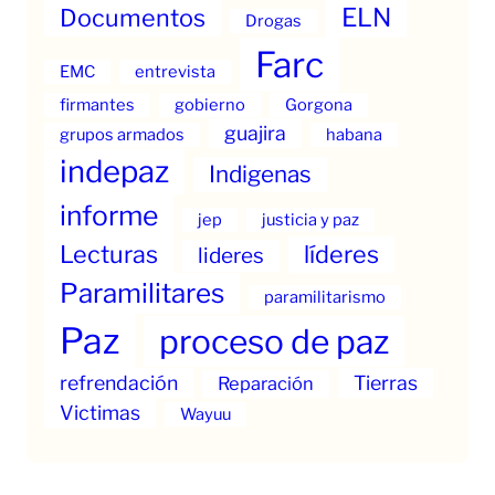
ELN
Documentos
Drogas
Farc
EMC
entrevista
firmantes
gobierno
Gorgona
guajira
grupos armados
habana
indepaz
Indigenas
informe
jep
justicia y paz
Lecturas
líderes
lideres
Paramilitares
paramilitarismo
Paz
proceso de paz
refrendación
Tierras
Reparación
Victimas
Wayuu