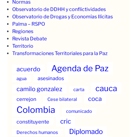
Normas
Observatorio de DDHH y conflictividades
Observatorio de Drogas y Economías Ilícitas
Palma – RSPO
Regiones
Revista Debate
Territorio
Transformaciones Territoriales para la Paz
Agenda de Paz
acuerdo
asesinados
agua
cauca
camilo gonzalez
carta
coca
cerrejon
Cese bilateral
Colombia
comunicado
cric
constituyente
Diplomado
Derechos humanos