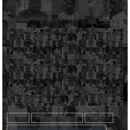
por
Leonardo González Perafán
Acpaz
Artículos Y Noticias
Informes
Observatorio De DDHH Y Conflictividades