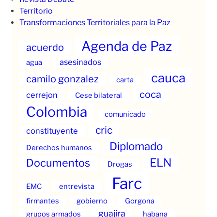
Territorio
Transformaciones Territoriales para la Paz
Agenda de Paz
acuerdo
asesinados
agua
cauca
camilo gonzalez
carta
coca
cerrejon
Cese bilateral
Colombia
comunicado
cric
constituyente
Diplomado
Derechos humanos
ELN
Documentos
Drogas
Farc
EMC
entrevista
firmantes
gobierno
Gorgona
guajira
grupos armados
habana