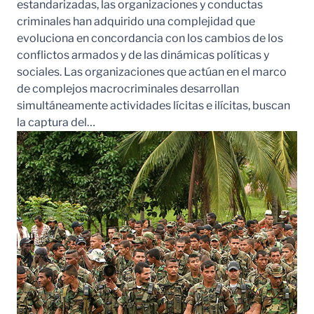
estandarizadas, las organizaciones y conductas
criminales han adquirido una complejidad que
evoluciona en concordancia con los cambios de los
conflictos armados y de las dinámicas políticas y
sociales. Las organizaciones que actúan en el marco
de complejos macrocriminales desarrollan
simultáneamente actividades lícitas e ilícitas, buscan
la captura del…