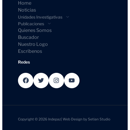
Home
Noticias
Unidades Investigativas
Publicaciones
Quienes Somos
Buscador
Nuestro Logo
Escribenos
Redes
Facebook
Twitter
Instagram
YouTube
Copyright © 2026
Indepaz
|
Web Design by
Setian Studio