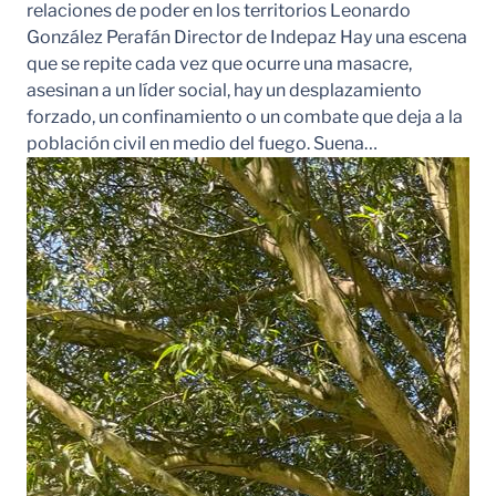
relaciones de poder en los territorios Leonardo
González Perafán Director de Indepaz Hay una escena
que se repite cada vez que ocurre una masacre,
asesinan a un líder social, hay un desplazamiento
forzado, un confinamiento o un combate que deja a la
población civil en medio del fuego. Suena…