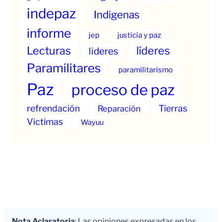
indepaz
Indigenas
informe
jep
justicia y paz
Lecturas
líderes
lideres
Paramilitares
paramilitarismo
Paz
proceso de paz
refrendación
Tierras
Reparación
Victimas
Wayuu
Nota Aclaratoria
: Las opiniones expresadas en los