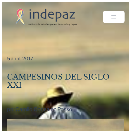
Saltar
al
contenido
5 abril, 2017
CAMPESINOS DEL SIGLO
XXI
por
Camilo Gonzalez Posso