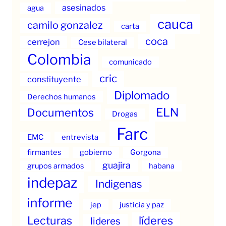
asesinados
agua
cauca
camilo gonzalez
carta
coca
cerrejon
Cese bilateral
Colombia
comunicado
cric
constituyente
Diplomado
Derechos humanos
ELN
Documentos
Drogas
Farc
EMC
entrevista
firmantes
gobierno
Gorgona
guajira
grupos armados
habana
indepaz
Indigenas
informe
jep
justicia y paz
Lecturas
líderes
lideres