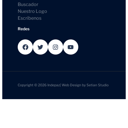
Buscador
Nuestro Logo
Escribenos
Redes
Facebook
Twitter
Instagram
YouTube
Copyright © 2026
Indepaz
|
Web Design by
Setian Studio