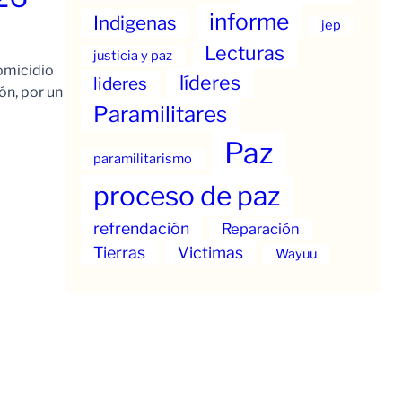
informe
Indigenas
jep
Lecturas
justicia y paz
omicidio
líderes
lideres
ón, por un
Paramilitares
Paz
paramilitarismo
proceso de paz
refrendación
Reparación
Tierras
Victimas
Wayuu