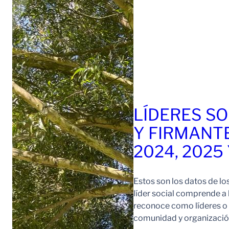
LÍDERES SO
Y FIRMANT
2024, 2025
Estos son los datos de lo
líder social comprende a
reconoce como líderes o l
comunidad y organización