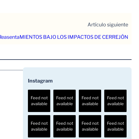
Artículo siguiente
ReasentaMIENTOS BAJO LOS IMPACTOS DE CERREJÓN
Instagram
Feed not
Feed not
Feed not
Feed not
available
available
available
available
Feed not
Feed not
Feed not
Feed not
available
available
available
available