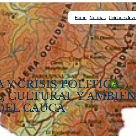
Home
Noticias
Unidades Inve
 Y CRISIS POLITICA,
, CULTURAL Y AMBIEN
DEL CAUCA