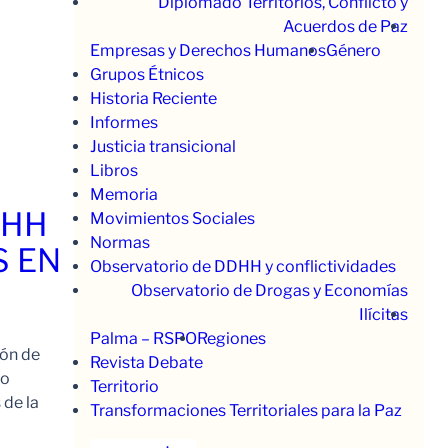
Diplomado Territorios, Conflicto y
Acuerdos de Paz
Empresas y Derechos Humanos
Género
Grupos Étnicos
Historia Reciente
Informes
Justicia transicional
Libros
Memoria
.HH
Movimientos Sociales
Normas
S EN
Observatorio de DDHH y conflictividades
Observatorio de Drogas y Economías
Ilícitas
Palma – RSPO
Regiones
ión de
Revista Debate
to
Territorio
 de la
Transformaciones Territoriales para la Paz