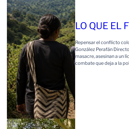
LO QUE EL 
Repensar el conflicto col
González Perafán Directo
masacre, asesinan a un lí
combate que deja a la po