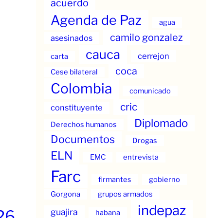
acuerdo
Agenda de Paz
agua
camilo gonzalez
asesinados
cauca
cerrejon
carta
coca
Cese bilateral
Colombia
comunicado
cric
constituyente
Diplomado
Derechos humanos
Documentos
Drogas
ELN
EMC
entrevista
Farc
firmantes
gobierno
Gorgona
grupos armados
indepaz
guajira
26
habana