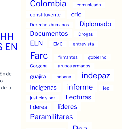
Colombia
comunicado
cric
constituyente
Diplomado
Derechos humanos
Documentos
.HH
Drogas
ELN
S EN
EMC
entrevista
Farc
firmantes
gobierno
Gorgona
grupos armados
indepaz
ión de
guajira
habana
to
informe
Indigenas
 de la
jep
Lecturas
justicia y paz
líderes
lideres
Paramilitares