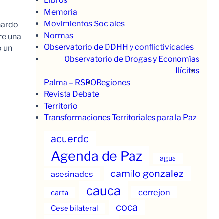
Libros
Memoria
Movimientos Sociales
nardo
Normas
re una
Observatorio de DDHH y conflictividades
o un
Observatorio de Drogas y Economías
Ilícitas
Palma – RSPO
Regiones
Revista Debate
Territorio
Transformaciones Territoriales para la Paz
acuerdo
Agenda de Paz
agua
camilo gonzalez
asesinados
cauca
cerrejon
carta
coca
Cese bilateral