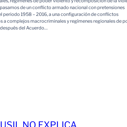
es, regímenes de poder violento y recomposición de la viol
pasamos de un conflicto armado nacional con pretensiones
l periodo 1958 – 2016, a una configuración de conflictos
os a complejos macrocriminales y regímenes regionales de p
o después del Acuerdo…
FUSIL NO EXPLICA