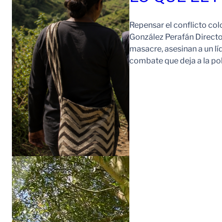
Repensar el conflicto col
González Perafán Directo
masacre, asesinan a un lí
combate que deja a la po