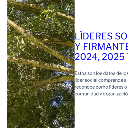
LÍDERES SO
Y FIRMANT
2024, 2025
Estos son los datos de lo
líder social comprende a
reconoce como líderes o l
comunidad y organización