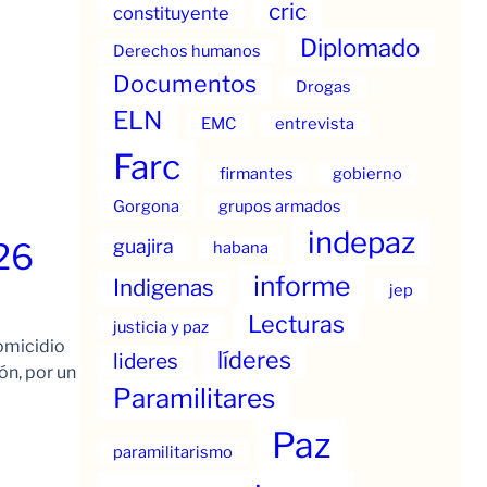
cric
constituyente
Diplomado
Derechos humanos
Documentos
Drogas
ELN
EMC
entrevista
Farc
firmantes
gobierno
Gorgona
grupos armados
indepaz
guajira
26
habana
informe
Indigenas
jep
Lecturas
justicia y paz
omicidio
líderes
lideres
ón, por un
Paramilitares
Paz
paramilitarismo