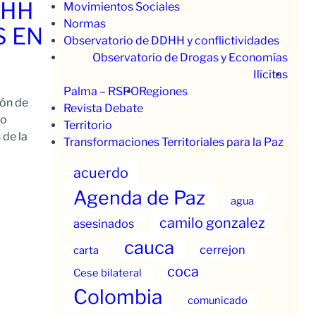
.HH
Movimientos Sociales
Normas
S EN
Observatorio de DDHH y conflictividades
Observatorio de Drogas y Economías
Ilícitas
Palma – RSPO
Regiones
ión de
Revista Debate
to
Territorio
 de la
Transformaciones Territoriales para la Paz
acuerdo
Agenda de Paz
agua
camilo gonzalez
asesinados
cauca
cerrejon
carta
coca
Cese bilateral
Colombia
comunicado