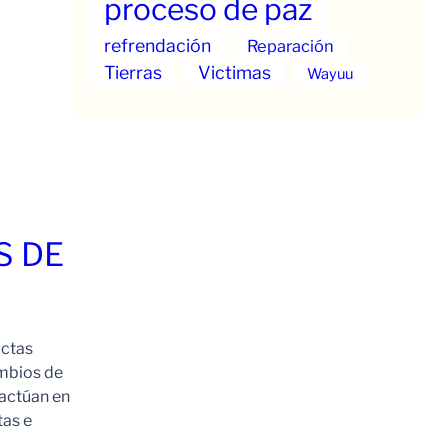
proceso de paz
refrendación
Reparación
Tierras
Victimas
Wayuu
S DE
uctas
ambios de
 actúan en
tas e