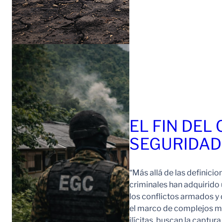
EL FIN DEL
SEGURIDAD
“Más allá de las definici
criminales han adquirido
los conflictos armados y 
el marco de complejos ma
ilícitas, buscan la captur