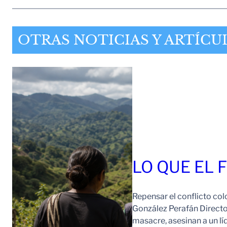
OTRAS NOTICIAS Y ARTÍCU
LO QUE EL 
Repensar el conflicto col
González Perafán Directo
masacre, asesinan a un lí