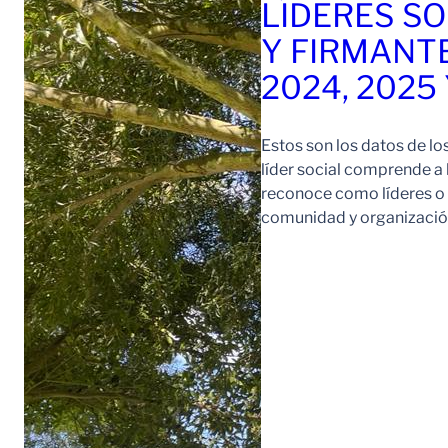
LÍDERES SO
Y FIRMANT
2024, 2025
Estos son los datos de lo
líder social comprende a
reconoce como líderes o l
comunidad y organización