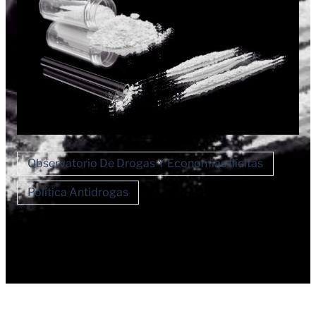
Observatorio De Drogas Y Economías Ilícitas
Política Antidrogas