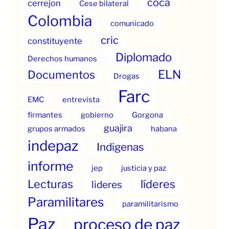
coca
cerrejon
Cese bilateral
Colombia
comunicado
cric
constituyente
Diplomado
Derechos humanos
ELN
Documentos
Drogas
Farc
EMC
entrevista
firmantes
gobierno
Gorgona
guajira
grupos armados
habana
indepaz
Indigenas
informe
jep
justicia y paz
Lecturas
líderes
lideres
Paramilitares
paramilitarismo
Paz
proceso de paz