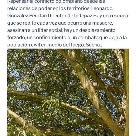
Repensar el conflicto colombiano desde las
relaciones de poder en los territorios Leonardo
González Perafán Director de Indepaz Hay una escena
que se repite cada vez que ocurre una masacre,
asesinan a un líder social, hay un desplazamiento
forzado, un confinamiento o un combate que deja a la
población civil en medio del fuego. Suena…