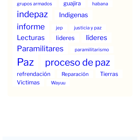
guajira
grupos armados
habana
indepaz
Indigenas
informe
jep
justicia y paz
Lecturas
líderes
lideres
Paramilitares
paramilitarismo
Paz
proceso de paz
refrendación
Tierras
Reparación
Victimas
Wayuu