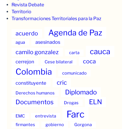
Revista Debate
Territorio
Transformaciones Territoriales para la Paz
Agenda de Paz
acuerdo
asesinados
agua
cauca
camilo gonzalez
carta
coca
cerrejon
Cese bilateral
Colombia
comunicado
cric
constituyente
Diplomado
Derechos humanos
ELN
Documentos
Drogas
Farc
EMC
entrevista
firmantes
gobierno
Gorgona