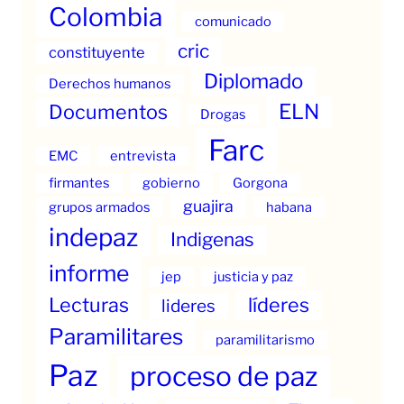
Colombia
comunicado
cric
constituyente
Diplomado
Derechos humanos
ELN
Documentos
Drogas
Farc
EMC
entrevista
firmantes
gobierno
Gorgona
guajira
grupos armados
habana
indepaz
Indigenas
informe
jep
justicia y paz
Lecturas
líderes
lideres
Paramilitares
paramilitarismo
Paz
proceso de paz