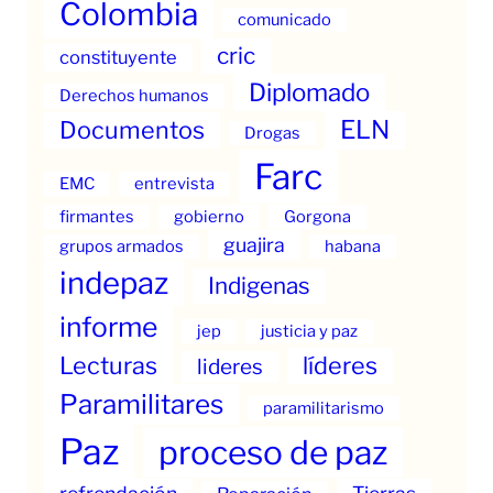
Colombia
comunicado
cric
constituyente
Diplomado
Derechos humanos
ELN
Documentos
Drogas
Farc
EMC
entrevista
firmantes
gobierno
Gorgona
guajira
grupos armados
habana
indepaz
Indigenas
informe
jep
justicia y paz
Lecturas
líderes
lideres
Paramilitares
paramilitarismo
Paz
proceso de paz