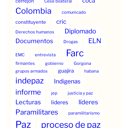
coca
cerrejon
Cese bilateral
Colombia
comunicado
cric
constituyente
Diplomado
Derechos humanos
ELN
Documentos
Drogas
Farc
EMC
entrevista
firmantes
gobierno
Gorgona
guajira
grupos armados
habana
indepaz
Indigenas
informe
jep
justicia y paz
Lecturas
líderes
lideres
Paramilitares
paramilitarismo
Paz
proceso de paz