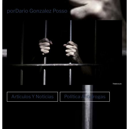
por
Dario Gonzalez Posso
Artículos Y Noticias
Política Antidrogas