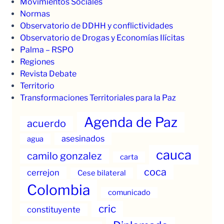
Movimientos Sociales
Normas
Observatorio de DDHH y conflictividades
Observatorio de Drogas y Economías Ilícitas
Palma – RSPO
Regiones
Revista Debate
Territorio
Transformaciones Territoriales para la Paz
Agenda de Paz
acuerdo
asesinados
agua
cauca
camilo gonzalez
carta
coca
cerrejon
Cese bilateral
Colombia
comunicado
cric
constituyente