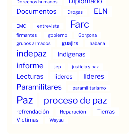
Diplomado
Derechos humanos
ELN
Documentos
Drogas
Farc
EMC
entrevista
firmantes
gobierno
Gorgona
guajira
grupos armados
habana
indepaz
Indigenas
informe
jep
justicia y paz
Lecturas
líderes
lideres
Paramilitares
paramilitarismo
Paz
proceso de paz
refrendación
Tierras
Reparación
Victimas
Wayuu