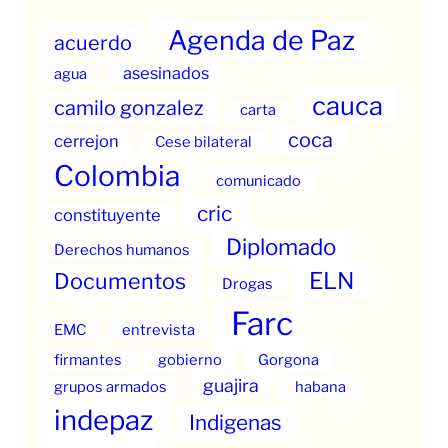
Agenda de Paz
acuerdo
asesinados
agua
cauca
camilo gonzalez
carta
coca
cerrejon
Cese bilateral
Colombia
comunicado
cric
constituyente
Diplomado
Derechos humanos
ELN
Documentos
Drogas
Farc
EMC
entrevista
firmantes
gobierno
Gorgona
guajira
grupos armados
habana
indepaz
Indigenas