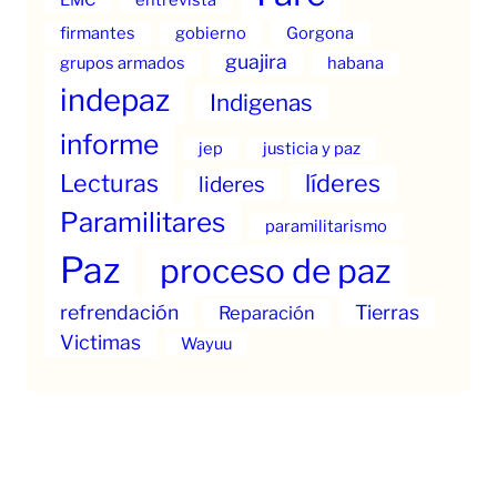
firmantes
gobierno
Gorgona
guajira
grupos armados
habana
indepaz
Indigenas
informe
jep
justicia y paz
Lecturas
líderes
lideres
Paramilitares
paramilitarismo
Paz
proceso de paz
refrendación
Tierras
Reparación
Victimas
Wayuu