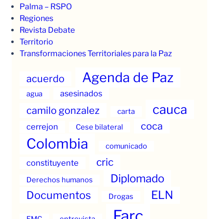
Palma – RSPO
Regiones
Revista Debate
Territorio
Transformaciones Territoriales para la Paz
Agenda de Paz
acuerdo
asesinados
agua
cauca
camilo gonzalez
carta
coca
cerrejon
Cese bilateral
Colombia
comunicado
cric
constituyente
Diplomado
Derechos humanos
ELN
Documentos
Drogas
Farc
EMC
entrevista