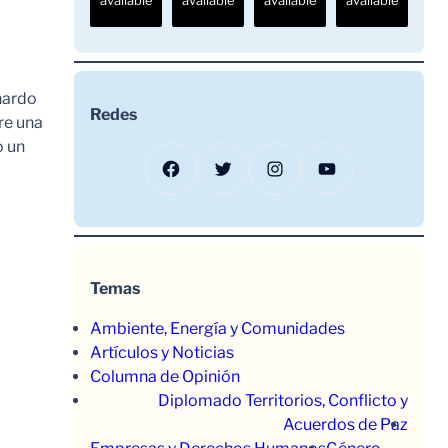
available
available
available
available
nardo
Redes
re una
o un
Facebook
Twitter
Instagram
YouTube
Temas
Ambiente, Energía y Comunidades
Artículos y Noticias
Columna de Opinión
Diplomado Territorios, Conflicto y
Acuerdos de Paz