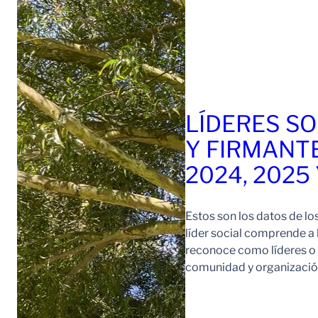
LÍDERES SO
Y FIRMANT
2024, 2025
Estos son los datos de lo
líder social comprende a
reconoce como líderes o l
comunidad y organización