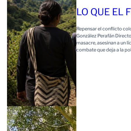
LO QUE EL 
Repensar el conflicto col
González Perafán Directo
masacre, asesinan a un lí
combate que deja a la po