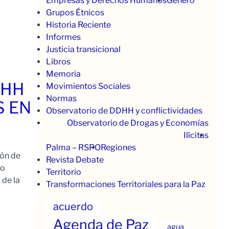
Empresas y Derechos Humanos
Género
Grupos Étnicos
Historia Reciente
Informes
Justicia transicional
Libros
Memoria
.HH
Movimientos Sociales
Normas
S EN
Observatorio de DDHH y conflictividades
Observatorio de Drogas y Economías
Ilícitas
Palma – RSPO
Regiones
ión de
Revista Debate
to
Territorio
 de la
Transformaciones Territoriales para la Paz
acuerdo
Agenda de Paz
agua