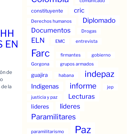
comunicado
cric
constituyente
Diplomado
Derechos humanos
Documentos
.HH
Drogas
ELN
S EN
EMC
entrevista
Farc
firmantes
gobierno
Gorgona
grupos armados
indepaz
ión de
guajira
habana
to
informe
Indigenas
 de la
jep
Lecturas
justicia y paz
líderes
lideres
Paramilitares
Paz
paramilitarismo