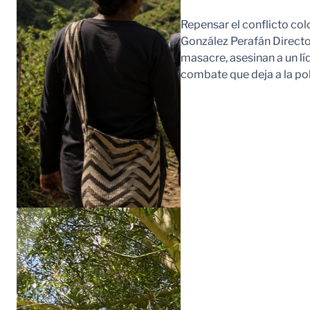
Repensar el conflicto col
González Perafán Directo
masacre, asesinan a un lí
combate que deja a la po