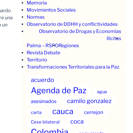
Memoria
Movimientos Sociales
nardo
Normas
re una
Observatorio de DDHH y conflictividades
o un
Observatorio de Drogas y Economías
Ilícitas
Palma – RSPO
Regiones
Revista Debate
Territorio
Transformaciones Territoriales para la Paz
acuerdo
Agenda de Paz
agua
camilo gonzalez
asesinados
cauca
cerrejon
carta
coca
Cese bilateral
Colombia