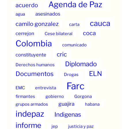
Agenda de Paz
acuerdo
asesinados
agua
cauca
camilo gonzalez
carta
coca
cerrejon
Cese bilateral
Colombia
comunicado
cric
constituyente
Diplomado
Derechos humanos
ELN
Documentos
Drogas
Farc
EMC
entrevista
firmantes
gobierno
Gorgona
guajira
grupos armados
habana
indepaz
Indigenas
informe
jep
justicia y paz