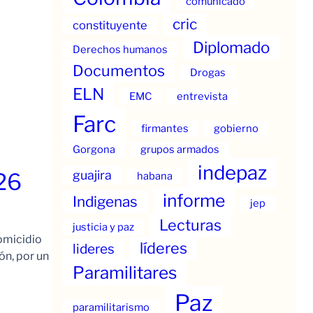
comunicado
cric
constituyente
Diplomado
Derechos humanos
Documentos
Drogas
ELN
EMC
entrevista
Farc
firmantes
gobierno
Gorgona
grupos armados
indepaz
guajira
26
habana
informe
Indigenas
jep
Lecturas
justicia y paz
omicidio
líderes
lideres
ón, por un
Paramilitares
Paz
paramilitarismo