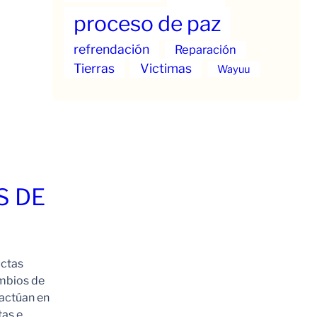
proceso de paz
refrendación
Reparación
Tierras
Victimas
Wayuu
S DE
uctas
ambios de
 actúan en
tas e