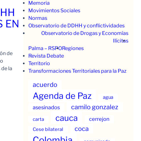
Memoria
.HH
Movimientos Sociales
Normas
S EN
Observatorio de DDHH y conflictividades
Observatorio de Drogas y Economías
Ilícitas
Palma – RSPO
Regiones
ión de
Revista Debate
to
Territorio
 de la
Transformaciones Territoriales para la Paz
acuerdo
Agenda de Paz
agua
camilo gonzalez
asesinados
cauca
cerrejon
carta
coca
Cese bilateral
Colombia