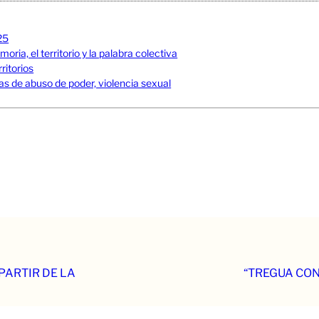
25
ia, el territorio y la palabra colectiva
ritorios
s de abuso de poder, violencia sexual
PARTIR DE LA
“TREGUA CON