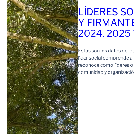
LÍDERES SO
Y FIRMANT
2024, 2025
Estos son los datos de lo
líder social comprende a
reconoce como líderes o l
comunidad y organización