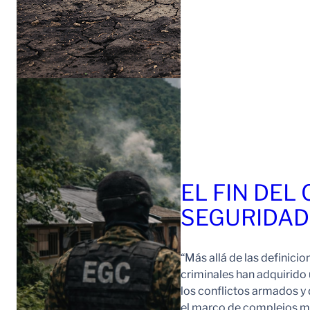
EL FIN DEL
SEGURIDAD
“Más allá de las definici
criminales han adquirido
los conflictos armados y 
el marco de complejos ma