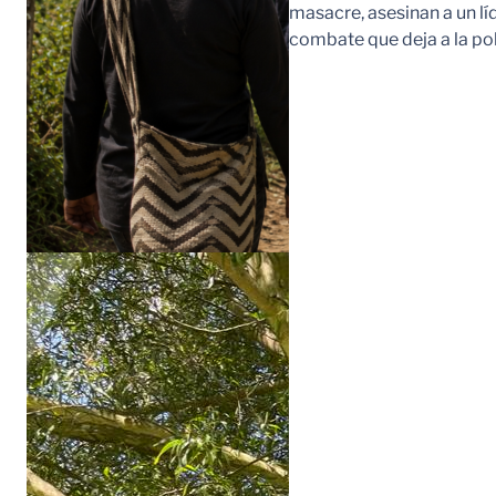
masacre, asesinan a un lí
combate que deja a la po