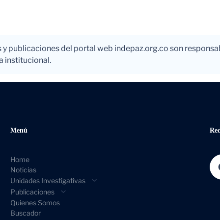
s y publicaciones del portal web indepaz.org.co son responsa
 institucional.
Menú
Re
Home
Fac
Noticias
Unidades Investigativas
Publicaciones
Quienes Somos
Buscador