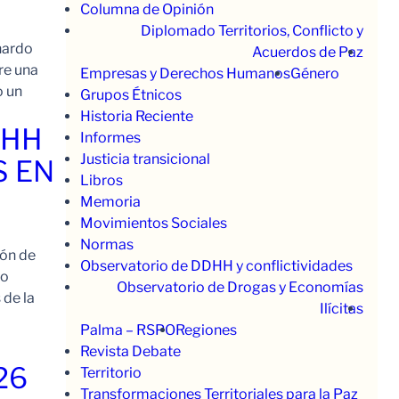
Columna de Opinión
Diplomado Territorios, Conflicto y
nardo
Acuerdos de Paz
re una
Empresas y Derechos Humanos
Género
o un
Grupos Étnicos
Historia Reciente
.HH
Informes
Justicia transicional
S EN
Libros
Memoria
Movimientos Sociales
Normas
ión de
Observatorio de DDHH y conflictividades
to
Observatorio de Drogas y Economías
 de la
Ilícitas
Palma – RSPO
Regiones
Revista Debate
26
Territorio
Transformaciones Territoriales para la Paz