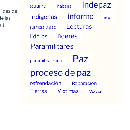
indepaz
guajira
habana
 idea de
informe
Indigenas
jep
e las
 1
Lecturas
justicia y paz
líderes
lideres
Paramilitares
Paz
paramilitarismo
proceso de paz
refrendación
Reparación
Tierras
Victimas
Wayuu