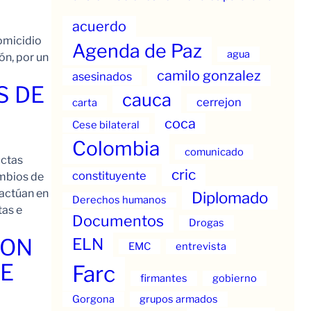
acuerdo
omicidio
Agenda de Paz
agua
ón, por un
camilo gonzalez
asesinados
S DE
cauca
cerrejon
carta
coca
Cese bilateral
Colombia
comunicado
uctas
cric
constituyente
ambios de
 actúan en
Diplomado
Derechos humanos
tas e
Documentos
Drogas
CON
ELN
EMC
entrevista
DE
Farc
firmantes
gobierno
Gorgona
grupos armados