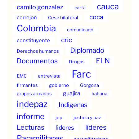
cauca
camilo gonzalez
carta
coca
cerrejon
Cese bilateral
Colombia
comunicado
cric
constituyente
Diplomado
Derechos humanos
ELN
Documentos
Drogas
Farc
EMC
entrevista
firmantes
gobierno
Gorgona
guajira
grupos armados
habana
indepaz
Indigenas
informe
jep
justicia y paz
Lecturas
líderes
lideres
Paramilitares