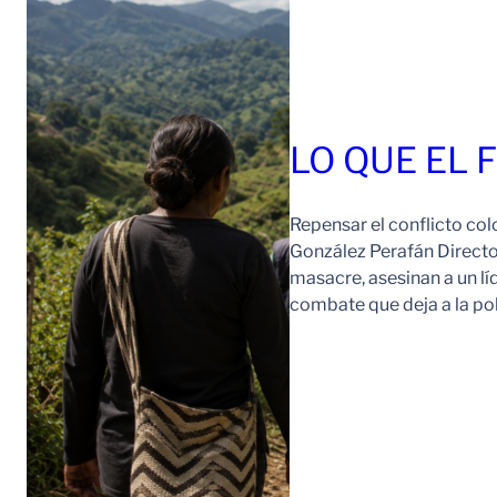
LO QUE EL 
Repensar el conflicto col
González Perafán Directo
masacre, asesinan a un lí
combate que deja a la po