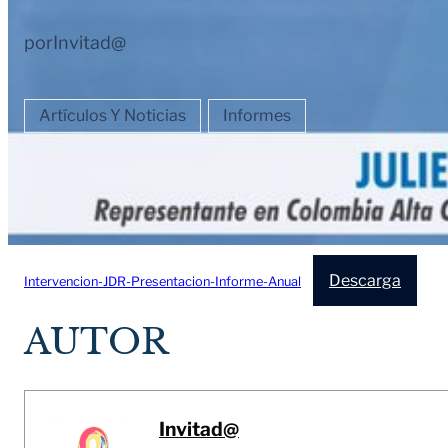
por
Invitad@
Artículos Y Noticias
Informes
Descarga
Intervencion-JDR-Presentacion-Informe-Anual
AUTOR
Invitad@