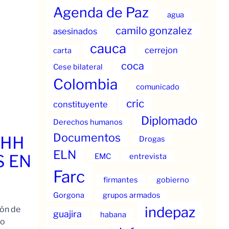
Agenda de Paz
agua
camilo gonzalez
asesinados
cauca
cerrejon
carta
coca
Cese bilateral
Colombia
comunicado
cric
constituyente
Diplomado
Derechos humanos
Documentos
.HH
Drogas
ELN
S EN
EMC
entrevista
Farc
firmantes
gobierno
Gorgona
grupos armados
indepaz
ión de
guajira
habana
to