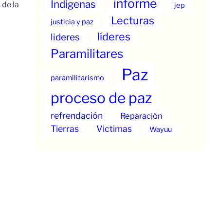
informe
Indigenas
 de la
jep
Lecturas
justicia y paz
líderes
lideres
Paramilitares
Paz
paramilitarismo
proceso de paz
refrendación
Reparación
Tierras
Victimas
Wayuu