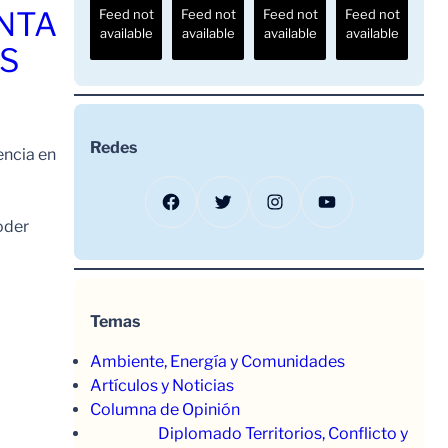
ENTA
Feed not
Feed not
Feed not
Feed not
available
available
available
available
OS
Redes
encia en
Facebook
Twitter
Instagram
YouTube
oder
Temas
Ambiente, Energía y Comunidades
Artículos y Noticias
Columna de Opinión
Diplomado Territorios, Conflicto y