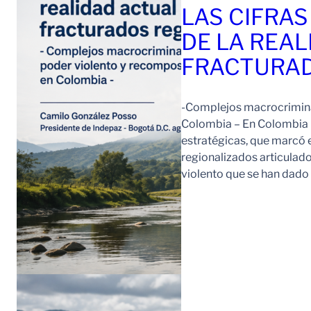
LAS CIFRAS
DE LA REAL
FRACTURAD
-Complejos macrocriminal
Colombia – En Colombia 
estratégicas, que marcó e
regionalizados articulad
violento que se han dad