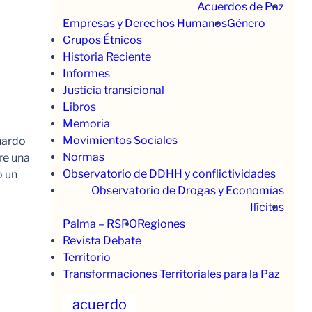
Acuerdos de Paz
Empresas y Derechos Humanos
Género
Grupos Étnicos
Historia Reciente
Informes
Justicia transicional
Libros
Memoria
Movimientos Sociales
nardo
Normas
re una
Observatorio de DDHH y conflictividades
o un
Observatorio de Drogas y Economías
Ilícitas
Palma – RSPO
Regiones
Revista Debate
Territorio
Transformaciones Territoriales para la Paz
acuerdo