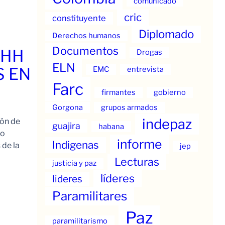
comunicado
cric
constituyente
Diplomado
Derechos humanos
Documentos
.HH
Drogas
ELN
S EN
EMC
entrevista
Farc
firmantes
gobierno
Gorgona
grupos armados
indepaz
ión de
guajira
habana
to
informe
Indigenas
 de la
jep
Lecturas
justicia y paz
líderes
lideres
Paramilitares
Paz
paramilitarismo