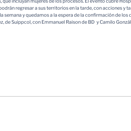
, que incluyan mujeres de los procesos. El evento cubre Hos
odrán regresar a sus territorios en la tarde, con acciones y t
 la semana y quedamos a la espera de la confirmación de los 
, de Suippcol, con Emmanuel Raison de BD y Camilo Gonzále