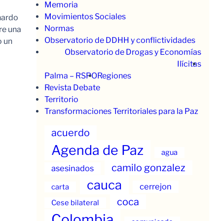
Memoria
Movimientos Sociales
nardo
Normas
re una
Observatorio de DDHH y conflictividades
o un
Observatorio de Drogas y Economías
Ilícitas
Palma – RSPO
Regiones
Revista Debate
Territorio
Transformaciones Territoriales para la Paz
acuerdo
Agenda de Paz
agua
camilo gonzalez
asesinados
cauca
cerrejon
carta
coca
Cese bilateral
Colombia