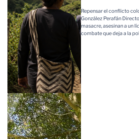
Repensar el conflicto col
González Perafán Directo
masacre, asesinan a un lí
combate que deja a la po