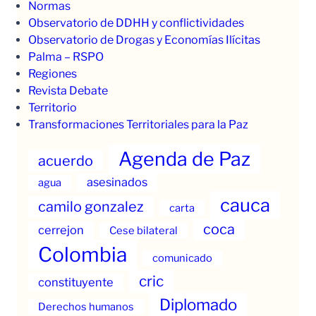
Normas
Observatorio de DDHH y conflictividades
Observatorio de Drogas y Economías Ilícitas
Palma – RSPO
Regiones
Revista Debate
Territorio
Transformaciones Territoriales para la Paz
Agenda de Paz
acuerdo
asesinados
agua
cauca
camilo gonzalez
carta
coca
cerrejon
Cese bilateral
Colombia
comunicado
cric
constituyente
Diplomado
Derechos humanos