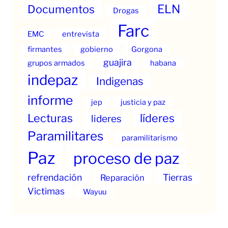
ELN
Documentos
Drogas
Farc
EMC
entrevista
firmantes
gobierno
Gorgona
guajira
grupos armados
habana
indepaz
Indigenas
informe
jep
justicia y paz
Lecturas
líderes
lideres
Paramilitares
paramilitarismo
Paz
proceso de paz
refrendación
Tierras
Reparación
Victimas
Wayuu