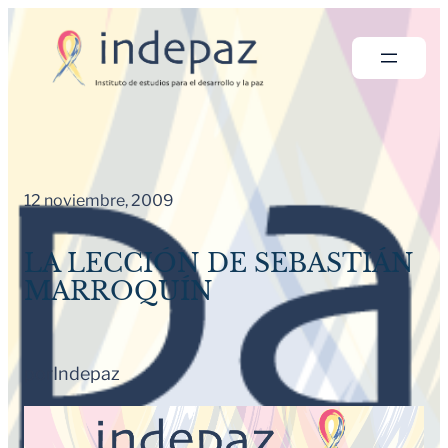
Saltar
al
contenido
12 noviembre, 2009
LA LECCIÓN DE SEBASTIÁN
MARROQUÍN
por
Indepaz