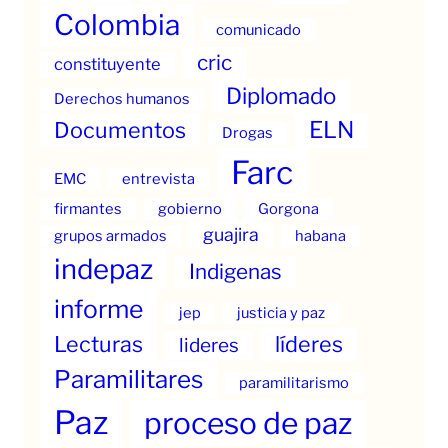
Colombia
comunicado
cric
constituyente
Diplomado
Derechos humanos
ELN
Documentos
Drogas
Farc
EMC
entrevista
firmantes
gobierno
Gorgona
guajira
grupos armados
habana
indepaz
Indigenas
informe
jep
justicia y paz
Lecturas
líderes
lideres
Paramilitares
paramilitarismo
Paz
proceso de paz