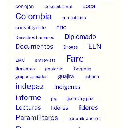
coca
cerrejon
Cese bilateral
Colombia
comunicado
cric
constituyente
Diplomado
Derechos humanos
ELN
Documentos
Drogas
Farc
EMC
entrevista
firmantes
gobierno
Gorgona
guajira
grupos armados
habana
indepaz
Indigenas
informe
jep
justicia y paz
Lecturas
líderes
lideres
Paramilitares
paramilitarismo