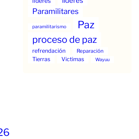
líderes
lideres
Paramilitares
Paz
paramilitarismo
proceso de paz
refrendación
Reparación
Tierras
Victimas
Wayuu
26