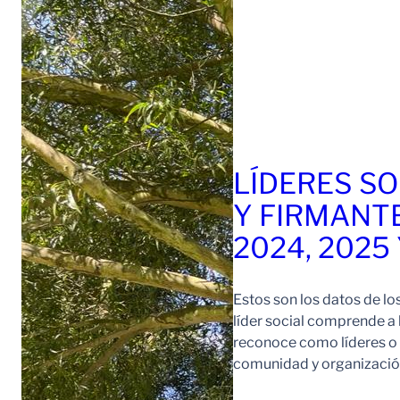
LÍDERES SO
Y FIRMANT
2024, 2025
Estos son los datos de lo
líder social comprende a
reconoce como líderes o l
comunidad y organización