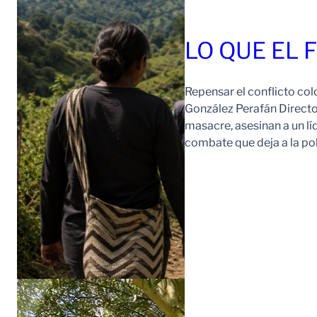
LO QUE EL 
Repensar el conflicto col
González Perafán Directo
masacre, asesinan a un lí
combate que deja a la po