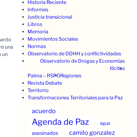
Historia Reciente
Informes
Justicia transicional
Libros
Memoria
Movimientos Sociales
nardo
Normas
re una
Observatorio de DDHH y conflictividades
o un
Observatorio de Drogas y Economías
Ilícitas
Palma – RSPO
Regiones
Revista Debate
Territorio
Transformaciones Territoriales para la Paz
acuerdo
Agenda de Paz
agua
camilo gonzalez
asesinados