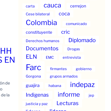
cauca
cerrejon
carta
coca
Cese bilateral
Colombia
comunicado
cric
constituyente
Diplomado
Derechos humanos
Documentos
.HH
Drogas
ELN
S EN
EMC
entrevista
Farc
firmantes
gobierno
Gorgona
grupos armados
indepaz
ión de
guajira
habana
to
informe
Indigenas
 de la
jep
Lecturas
justicia y paz