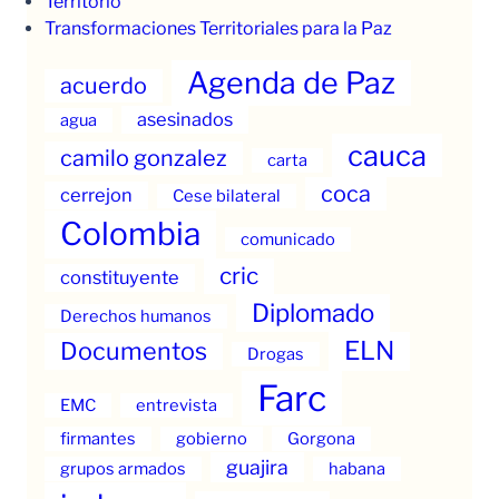
Territorio
Transformaciones Territoriales para la Paz
Agenda de Paz
acuerdo
asesinados
agua
cauca
camilo gonzalez
carta
coca
cerrejon
Cese bilateral
Colombia
comunicado
cric
constituyente
Diplomado
Derechos humanos
ELN
Documentos
Drogas
Farc
EMC
entrevista
firmantes
gobierno
Gorgona
guajira
grupos armados
habana