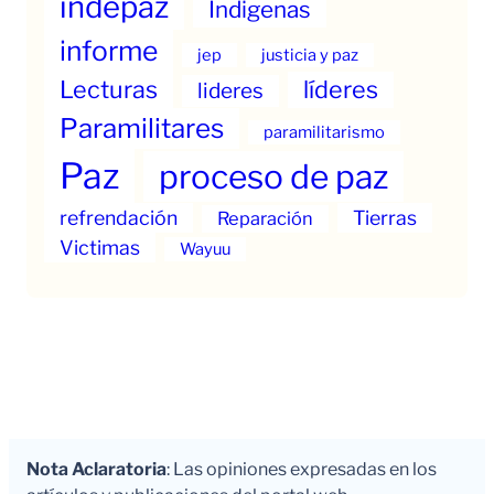
indepaz
Indigenas
informe
jep
justicia y paz
Lecturas
líderes
lideres
Paramilitares
paramilitarismo
Paz
proceso de paz
refrendación
Tierras
Reparación
Victimas
Wayuu
Nota Aclaratoria
: Las opiniones expresadas en los