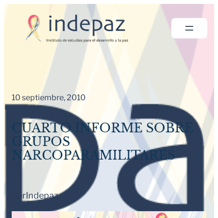
Saltar
al
contenido
10 septiembre, 2010
CUARTO INFORME SOBRE
GRUPOS
NARCOPARAMILITARES
por
Indepaz