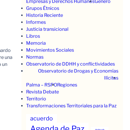
Empresas y Derechos Humanos
Género
Grupos Étnicos
Historia Reciente
Informes
Justicia transicional
Libros
Memoria
Movimientos Sociales
nardo
Normas
re una
Observatorio de DDHH y conflictividades
o un
Observatorio de Drogas y Economías
Ilícitas
Palma – RSPO
Regiones
Revista Debate
Territorio
Transformaciones Territoriales para la Paz
acuerdo
Agenda de Paz
agua