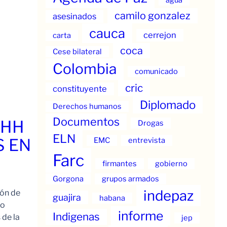
camilo gonzalez
asesinados
cauca
cerrejon
carta
coca
Cese bilateral
Colombia
comunicado
cric
constituyente
Diplomado
Derechos humanos
Documentos
.HH
Drogas
ELN
S EN
EMC
entrevista
Farc
firmantes
gobierno
Gorgona
grupos armados
indepaz
ión de
guajira
habana
to
informe
Indigenas
 de la
jep