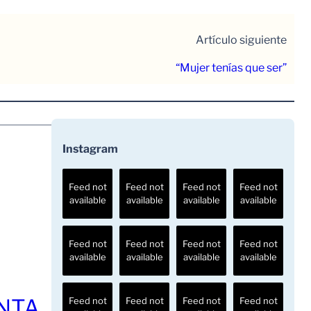
Artículo siguiente
“Mujer tenías que ser”
Instagram
Feed not
Feed not
Feed not
Feed not
available
available
available
available
Feed not
Feed not
Feed not
Feed not
available
available
available
available
ENTA
Feed not
Feed not
Feed not
Feed not