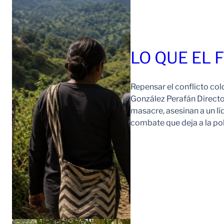
LO QUE EL 
Repensar el conflicto col
González Perafán Directo
masacre, asesinan a un lí
combate que deja a la po