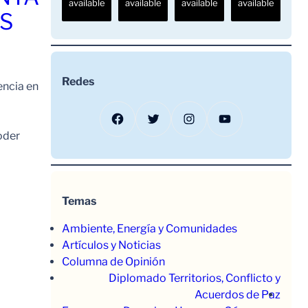
available
available
available
available
OS
Redes
encia en
Facebook
Twitter
Instagram
YouTube
oder
Temas
Ambiente, Energía y Comunidades
Artículos y Noticias
Columna de Opinión
Diplomado Territorios, Conflicto y
Acuerdos de Paz