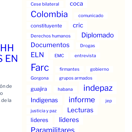
coca
Cese bilateral
Colombia
comunicado
cric
constituyente
Diplomado
Derechos humanos
Documentos
.HH
Drogas
ELN
S EN
EMC
entrevista
Farc
firmantes
gobierno
Gorgona
grupos armados
indepaz
ión de
guajira
habana
to
informe
Indigenas
 de la
jep
Lecturas
justicia y paz
líderes
lideres
Paramilitares