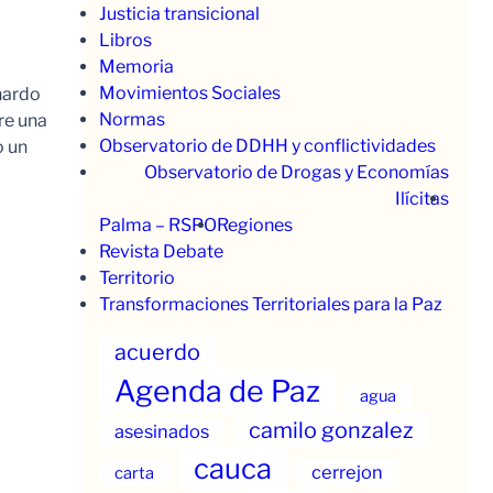
Justicia transicional
Libros
Memoria
Movimientos Sociales
nardo
Normas
re una
Observatorio de DDHH y conflictividades
o un
Observatorio de Drogas y Economías
Ilícitas
Palma – RSPO
Regiones
Revista Debate
Territorio
Transformaciones Territoriales para la Paz
acuerdo
Agenda de Paz
agua
camilo gonzalez
asesinados
cauca
cerrejon
carta