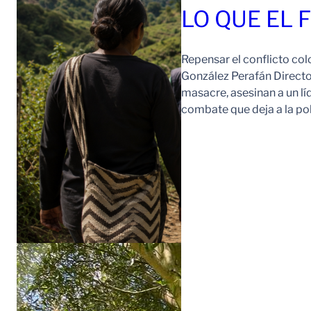
LO QUE EL 
Repensar el conflicto col
González Perafán Directo
masacre, asesinan a un lí
combate que deja a la po