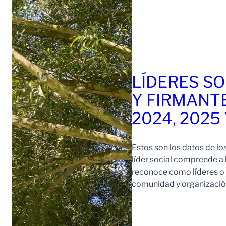
LÍDERES SO
Y FIRMANT
2024, 2025
Estos son los datos de lo
líder social comprende a
reconoce como líderes o l
comunidad y organización