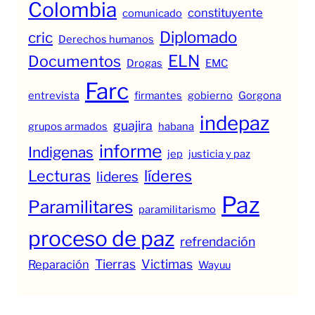
Colombia
constituyente
comunicado
Diplomado
cric
Derechos humanos
ELN
Documentos
Drogas
EMC
Farc
entrevista
firmantes
gobierno
Gorgona
indepaz
guajira
grupos armados
habana
informe
Indigenas
jep
justicia y paz
Lecturas
líderes
lideres
Paz
Paramilitares
paramilitarismo
proceso de paz
refrendación
Tierras
Victimas
Reparación
Wayuu