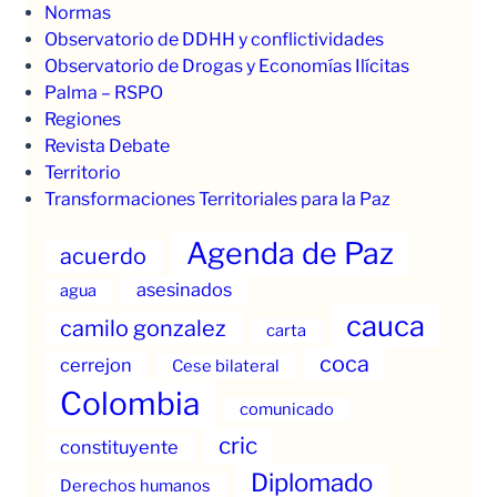
Normas
Observatorio de DDHH y conflictividades
Observatorio de Drogas y Economías Ilícitas
Palma – RSPO
Regiones
Revista Debate
Territorio
Transformaciones Territoriales para la Paz
Agenda de Paz
acuerdo
asesinados
agua
cauca
camilo gonzalez
carta
coca
cerrejon
Cese bilateral
Colombia
comunicado
cric
constituyente
Diplomado
Derechos humanos