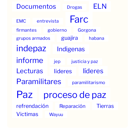
ELN
Documentos
Drogas
Farc
EMC
entrevista
firmantes
gobierno
Gorgona
guajira
grupos armados
habana
indepaz
Indigenas
informe
jep
justicia y paz
Lecturas
líderes
lideres
Paramilitares
paramilitarismo
Paz
proceso de paz
refrendación
Tierras
Reparación
Victimas
Wayuu