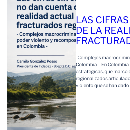
LAS CIFRAS
DE LA REAL
FRACTURAD
-Complejos macrocriminal
Colombia – En Colombia 
estratégicas, que marcó e
regionalizados articulad
violento que se han dad