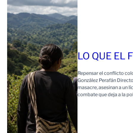
LO QUE EL 
Repensar el conflicto col
González Perafán Directo
masacre, asesinan a un lí
combate que deja a la po