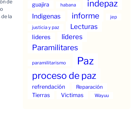
indepaz
ión de
guajira
habana
to
informe
Indigenas
 de la
jep
Lecturas
justicia y paz
líderes
lideres
Paramilitares
Paz
paramilitarismo
proceso de paz
refrendación
Reparación
Tierras
Victimas
Wayuu