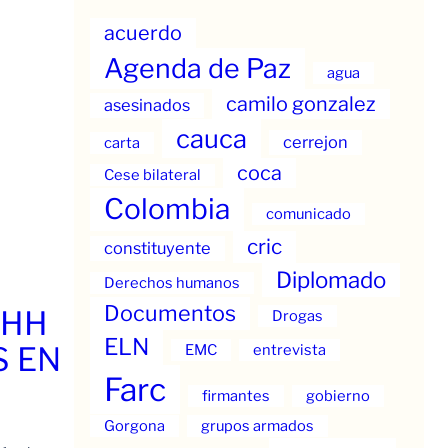
acuerdo
Agenda de Paz
agua
camilo gonzalez
asesinados
cauca
cerrejon
carta
coca
Cese bilateral
Colombia
comunicado
cric
constituyente
Diplomado
Derechos humanos
Documentos
.HH
Drogas
ELN
S EN
EMC
entrevista
Farc
firmantes
gobierno
Gorgona
grupos armados