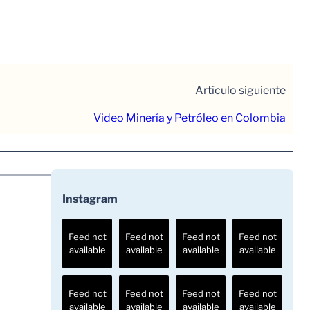
Artículo siguiente
Video Minería y Petróleo en Colombia
Instagram
Feed not
Feed not
Feed not
Feed not
available
available
available
available
Feed not
Feed not
Feed not
Feed not
available
available
available
available