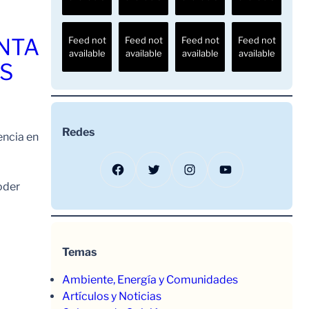
ENTA
Feed not
Feed not
Feed not
Feed not
available
available
available
available
OS
Redes
encia en
Facebook
Twitter
Instagram
YouTube
oder
Temas
Ambiente, Energía y Comunidades
Artículos y Noticias