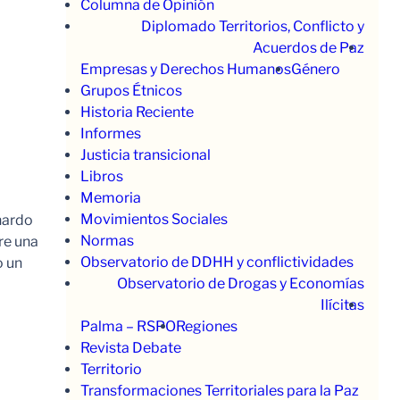
Columna de Opinión
Diplomado Territorios, Conflicto y
Acuerdos de Paz
Empresas y Derechos Humanos
Género
Grupos Étnicos
Historia Reciente
Informes
Justicia transicional
Libros
Memoria
Movimientos Sociales
nardo
Normas
re una
Observatorio de DDHH y conflictividades
o un
Observatorio de Drogas y Economías
Ilícitas
Palma – RSPO
Regiones
Revista Debate
Territorio
Transformaciones Territoriales para la Paz