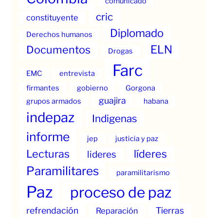
comunicado
cric
constituyente
Diplomado
Derechos humanos
ELN
Documentos
Drogas
Farc
EMC
entrevista
firmantes
gobierno
Gorgona
guajira
grupos armados
habana
indepaz
Indigenas
informe
jep
justicia y paz
Lecturas
líderes
lideres
Paramilitares
paramilitarismo
Paz
proceso de paz
refrendación
Tierras
Reparación