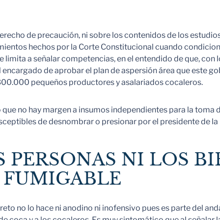
recho de precaución, ni sobre los contenidos de los estudios 
rimientos hechos por la Corte Constitucional cuando condici
 se limita a señalar competencias, en el entendido de que, co
el encargado de aprobar el plan de aspersión área que este 
 300.000 pequeños productores y asalariados cocaleros.
 que no hay margen a insumos independientes para la toma de
ceptibles de desnombrar o presionar por el presidente de la
 PERSONAS NI LOS BI
 FUMIGABLE
ecreto no lo hace ni anodino ni inofensivo pues es parte del a
 de coca y a los cocaleros. Es muy sintomático que al señalar