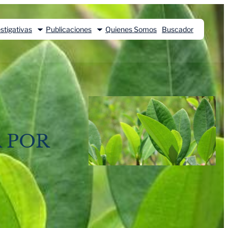
stigativas
Publicaciones
Quienes Somos
Buscador
 POR