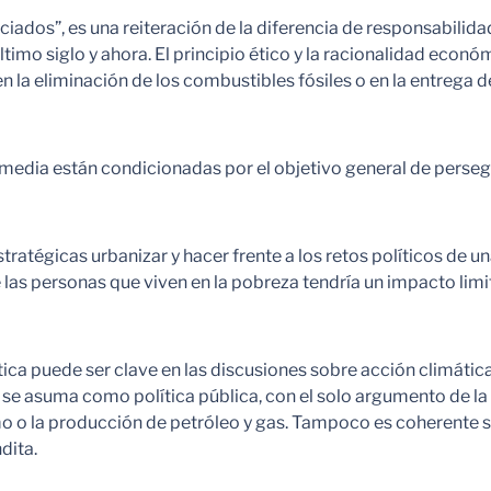
enciados”, es una reiteración de la diferencia de responsabil
timo siglo y ahora. El principio ético y la racionalidad económ
la eliminación de los combustibles fósiles o en la entrega de 
 media están condicionadas por el objetivo general de persegu
tratégicas urbanizar y hacer frente a los retos políticos de u
e las personas que viven en la pobreza tendría un impacto li
tica puede ser clave en las discusiones sobre acción climátic
se asuma como política pública, con el solo argumento de la e
mo o la producción de petróleo y gas. Tampoco es coherente s
ndita.