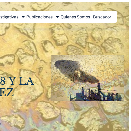
stigativas
Publicaciones
Quienes Somos
Buscador
8 Y LA
EZ