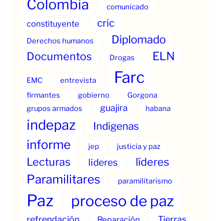
Colombia
comunicado
cric
constituyente
Diplomado
Derechos humanos
ELN
Documentos
Drogas
Farc
EMC
entrevista
firmantes
gobierno
Gorgona
guajira
grupos armados
habana
indepaz
Indigenas
informe
jep
justicia y paz
Lecturas
líderes
lideres
Paramilitares
paramilitarismo
Paz
proceso de paz
refrendación
Tierras
Reparación