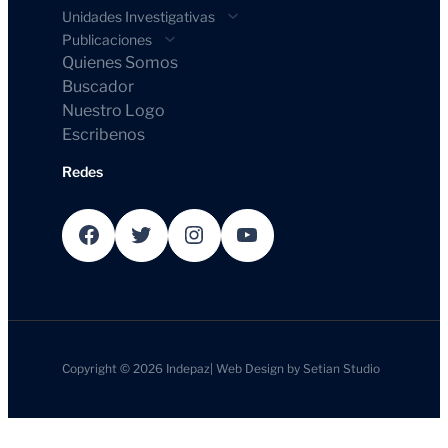
Unidades Investigativas
Publicaciones
Quienes Somos
Buscador
Nuestro Logo
Escribenos
Redes
Facebook
Twitter
Instagram
YouTube
Copyright © 2026
Indepaz
|
Web Design by
Setian Studio