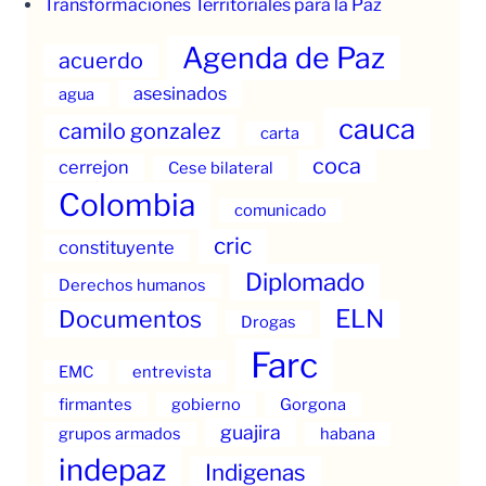
Transformaciones Territoriales para la Paz
Agenda de Paz
acuerdo
asesinados
agua
cauca
camilo gonzalez
carta
coca
cerrejon
Cese bilateral
Colombia
comunicado
cric
constituyente
Diplomado
Derechos humanos
ELN
Documentos
Drogas
Farc
EMC
entrevista
firmantes
gobierno
Gorgona
guajira
grupos armados
habana
indepaz
Indigenas