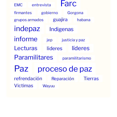
Farc
EMC
entrevista
firmantes
gobierno
Gorgona
guajira
grupos armados
habana
indepaz
Indigenas
informe
jep
justicia y paz
Lecturas
líderes
lideres
Paramilitares
paramilitarismo
Paz
proceso de paz
refrendación
Tierras
Reparación
Victimas
Wayuu