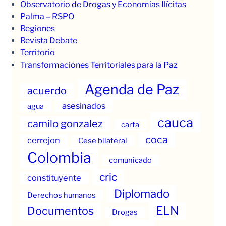
Observatorio de Drogas y Economías Ilícitas
Palma – RSPO
Regiones
Revista Debate
Territorio
Transformaciones Territoriales para la Paz
Agenda de Paz
acuerdo
asesinados
agua
cauca
camilo gonzalez
carta
coca
cerrejon
Cese bilateral
Colombia
comunicado
cric
constituyente
Diplomado
Derechos humanos
ELN
Documentos
Drogas