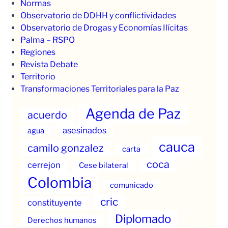
Normas
Observatorio de DDHH y conflictividades
Observatorio de Drogas y Economías Ilícitas
Palma – RSPO
Regiones
Revista Debate
Territorio
Transformaciones Territoriales para la Paz
Agenda de Paz
acuerdo
asesinados
agua
cauca
camilo gonzalez
carta
coca
cerrejon
Cese bilateral
Colombia
comunicado
cric
constituyente
Diplomado
Derechos humanos