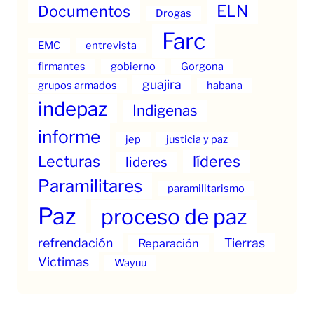
ELN
Documentos
Drogas
Farc
EMC
entrevista
firmantes
gobierno
Gorgona
guajira
grupos armados
habana
indepaz
Indigenas
informe
jep
justicia y paz
Lecturas
líderes
lideres
Paramilitares
paramilitarismo
Paz
proceso de paz
refrendación
Tierras
Reparación
Victimas
Wayuu