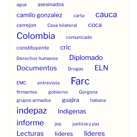
asesinados
agua
cauca
camilo gonzalez
carta
coca
cerrejon
Cese bilateral
Colombia
comunicado
cric
constituyente
Diplomado
Derechos humanos
ELN
Documentos
Drogas
Farc
EMC
entrevista
firmantes
gobierno
Gorgona
guajira
grupos armados
habana
indepaz
Indigenas
informe
jep
justicia y paz
Lecturas
líderes
lideres