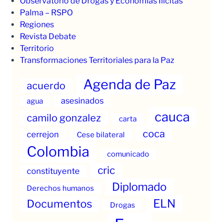
Observatorio de Drogas y Economías Ilícitas
Palma – RSPO
Regiones
Revista Debate
Territorio
Transformaciones Territoriales para la Paz
Agenda de Paz
acuerdo
asesinados
agua
cauca
camilo gonzalez
carta
coca
cerrejon
Cese bilateral
Colombia
comunicado
cric
constituyente
Diplomado
Derechos humanos
ELN
Documentos
Drogas