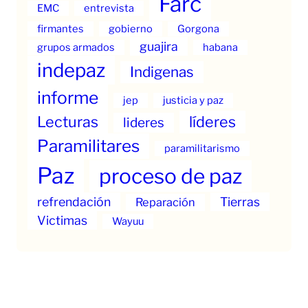
Farc
EMC
entrevista
firmantes
gobierno
Gorgona
guajira
grupos armados
habana
indepaz
Indigenas
informe
jep
justicia y paz
Lecturas
líderes
lideres
Paramilitares
paramilitarismo
Paz
proceso de paz
refrendación
Tierras
Reparación
Victimas
Wayuu