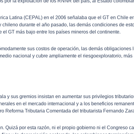
os por la explotación de los RNNR del país, al Estado colombi
ca Latina (CEPAL) en el 2006 señalaba que el GT en Chile era d
lty chileno durante el año pasado, las demás condiciones de est
e el GT más bajo entre los países mineros del continente.
modamente sus costos de operación, las demás obligaciones leg
omedio nacional y cubre ampliamente el riesgo
exploratorio
, más
la y sus gremios insistan en aumentar sus privilegios tributario
inerales en el mercado internacional y a los beneficios remane
ibro Reforma Tributaria Comentada del tributarista Fernando Z
sión. Quizá por esta razón, ni el propio gobierno ni el Congres