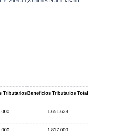
en el 2009 a 1,8 billones el año pasado.
 Tributarios
Beneficios Tributarios Total
.000
1.651.638
.000
1.817.000