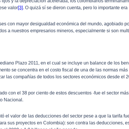
s fijos y la depreciación acelerada, los colombianos terminaría
ese valor
[3]
. O quizá sí se dieron cuenta, pero lo importante era
aíses con mayor desigualdad económica del mundo, agobiado por
dos a nuestros empresarios mineros, especialmente si son mult
ediano Plazo 2011, en el cual se incluye un balance de los bene
mento se concentra en el costo fiscal de una de las normas más
lizar las compañías de todos los sectores económicos desde el 
do con el 38 por ciento de estos descuentos -fue el sector más 
no Nacional.
 el valor de las deducciones del sector pese a que la tarifa
fu
ara sus proyectos en Colombia): son contra las deducciones, 