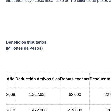
tributarios, cuyo costo fiscal pasó de 1,6 billones de pesos 
Beneficios tributarios
(Millones de Pesos)
Año
Deducción Activos fijos
Rentas exentas
Descuentos
2009
1.362.638
62.000
227
2010
1.472.000
219.000
126