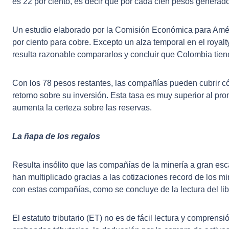
es 22 por ciento, es decir que por cada cien pesos generad
Un estudio elaborado por la Comisión Económica para Améri
por ciento para cobre. Excepto un alza temporal en el roya
resulta razonable compararlos y concluir que Colombia tien
Con los 78 pesos restantes, las compañías pueden cubrir có
retorno sobre su inversión. Esta tasa es muy superior al pr
aumenta la certeza sobre las reservas.
La ñapa de los regalos
Resulta insólito que las compañías de la minería a gran esca
han multiplicado gracias a las cotizaciones record de los m
con estas compañías, como se concluye de la lectura del l
El estatuto tributario (ET) no es de fácil lectura y compren