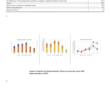
..
..