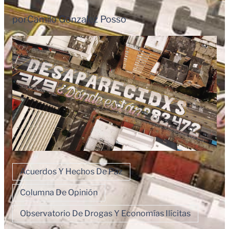
por
Camilo Gonzalez Posso
Acuerdos Y Hechos De Paz
Columna De Opinión
Observatorio De Drogas Y Economías Ilícitas