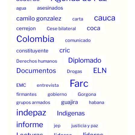
asesinados
agua
cauca
camilo gonzalez
carta
coca
cerrejon
Cese bilateral
Colombia
comunicado
cric
constituyente
Diplomado
Derechos humanos
ELN
Documentos
Drogas
Farc
EMC
entrevista
firmantes
gobierno
Gorgona
guajira
grupos armados
habana
indepaz
Indigenas
informe
jep
justicia y paz