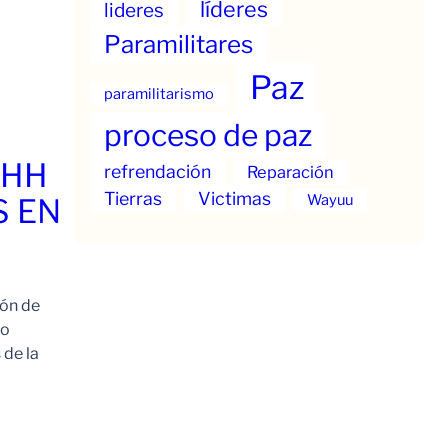
líderes
lideres
Paramilitares
Paz
paramilitarismo
proceso de paz
.HH
refrendación
Reparación
Tierras
Victimas
Wayuu
S EN
ión de
to
 de la