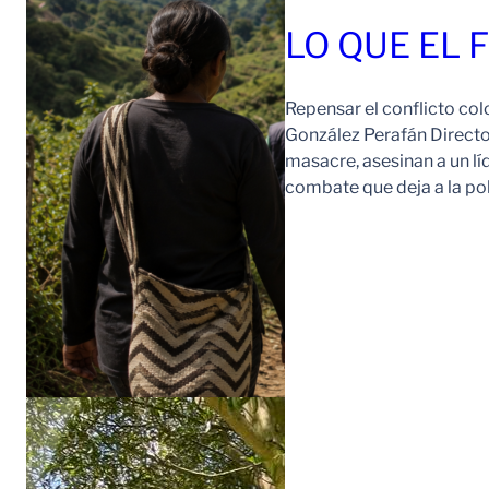
LO QUE EL 
Repensar el conflicto col
González Perafán Directo
masacre, asesinan a un lí
combate que deja a la po