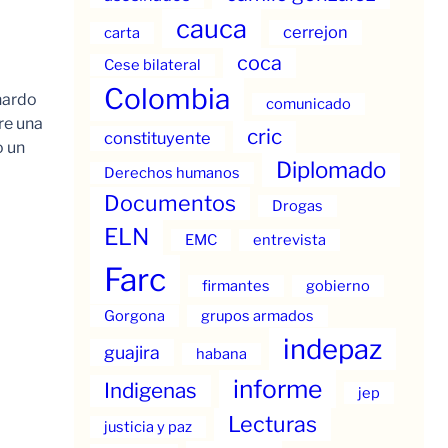
cauca
cerrejon
carta
coca
Cese bilateral
Colombia
nardo
comunicado
re una
cric
constituyente
o un
Diplomado
Derechos humanos
Documentos
Drogas
ELN
EMC
entrevista
Farc
firmantes
gobierno
Gorgona
grupos armados
indepaz
guajira
habana
informe
Indigenas
jep
Lecturas
justicia y paz