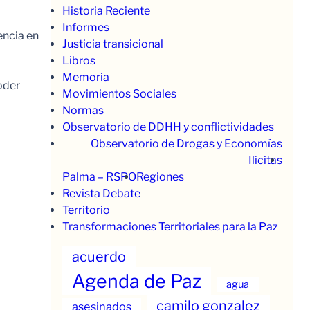
Historia Reciente
Informes
encia en
Justicia transicional
Libros
Memoria
oder
Movimientos Sociales
Normas
Observatorio de DDHH y conflictividades
Observatorio de Drogas y Economías
Ilícitas
Palma – RSPO
Regiones
Revista Debate
Territorio
Transformaciones Territoriales para la Paz
acuerdo
Agenda de Paz
agua
camilo gonzalez
asesinados