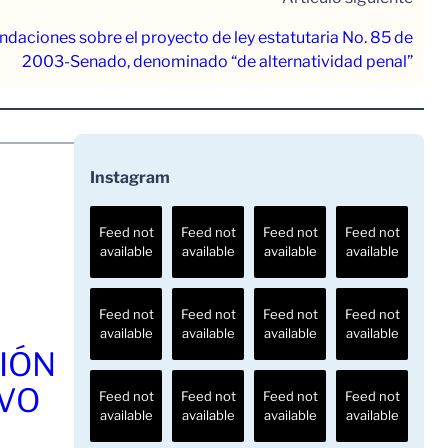
ciones sobre el proyecto de ley estatutaria No. 85 de
2003-Senado, denominado “de alternatividad penal”
Instagram
Feed not
Feed not
Feed not
Feed not
available
available
available
available
Feed not
Feed not
Feed not
Feed not
available
available
available
available
IÓN
AVO
Feed not
Feed not
Feed not
Feed not
available
available
available
available