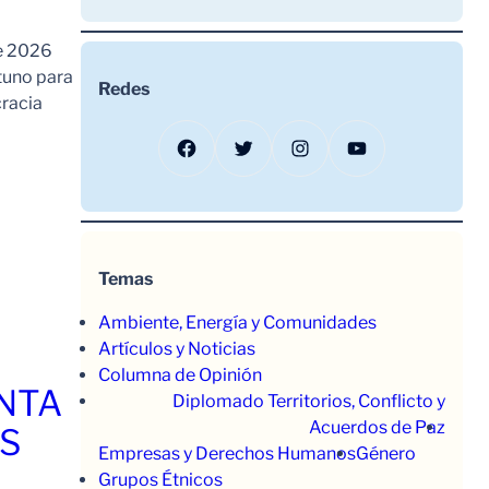
de 2026
tuno para
Redes
cracia
Facebook
Twitter
Instagram
YouTube
Temas
Ambiente, Energía y Comunidades
Artículos y Noticias
Columna de Opinión
ENTA
Diplomado Territorios, Conflicto y
Acuerdos de Paz
OS
Empresas y Derechos Humanos
Género
Grupos Étnicos