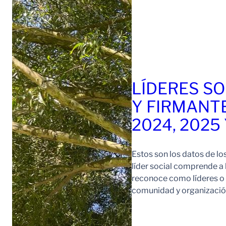
LÍDERES SO
Y FIRMANT
2024, 2025
Estos son los datos de lo
líder social comprende a
reconoce como líderes o l
comunidad y organización