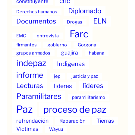
cric
constituyente
Diplomado
Derechos humanos
ELN
Documentos
Drogas
Farc
EMC
entrevista
firmantes
gobierno
Gorgona
guajira
grupos armados
habana
indepaz
Indigenas
informe
jep
justicia y paz
Lecturas
líderes
lideres
Paramilitares
paramilitarismo
Paz
proceso de paz
refrendación
Tierras
Reparación
Victimas
Wayuu