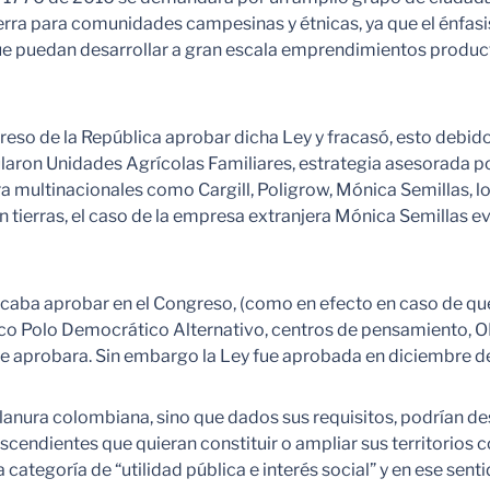
ierra para comunidades campesinas y étnicas, ya que el énfasi
ue puedan desarrollar a gran escala emprendimientos product
greso de la República aprobar dicha Ley y fracasó, esto debid
ron Unidades Agrícolas Familiares, estrategia asesorada p
a multinacionales como Cargill, Poligrow, Mónica Semillas, los
n tierras, el caso de la empresa extranjera Mónica Semillas
caba aprobar en el Congreso, (como en efecto en caso de que l
ico Polo Democrático Alternativo, centros de pensamiento, ONG
e aprobara. Sin embargo la Ley fue aprobada en diciembre de
lanura colombiana, sino que dados sus requisitos, podrían desa
endientes que quieran constituir o ampliar sus territorios col
ategoría de “utilidad pública e interés social” y en ese senti