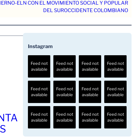
IERNO-ELN CON EL MOVIMIENTO SOCIAL Y POPULAR
DEL SUROCCIDENTE COLOMBIANO
Instagram
Feed not
Feed not
Feed not
Feed not
available
available
available
available
Feed not
Feed not
Feed not
Feed not
available
available
available
available
ENTA
Feed not
Feed not
Feed not
Feed not
available
available
available
available
OS