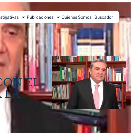
stigativas
Publicaciones
Quienes Somos
Buscador
CON EL
 LA