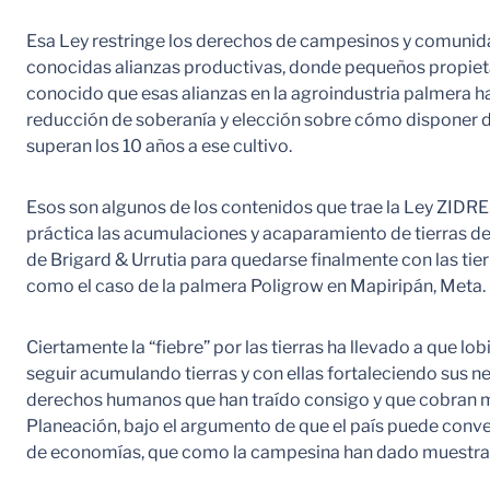
Esa Ley restringe los derechos de campesinos y comunidades
conocidas alianzas productivas, donde pequeños propietar
conocido que esas alianzas en la agroindustria palmera ha
reducción de soberanía y elección sobre cómo disponer d
superan los 10 años a ese cultivo.
Esos son algunos de los contenidos que trae la Ley ZIDRES
práctica las acumulaciones y acaparamiento de tierras d
de Brigard & Urrutia para quedarse finalmente con las ti
como el caso de la palmera Poligrow en Mapiripán, Meta.
Ciertamente la “fiebre” por las tierras ha llevado a que l
seguir acumulando tierras y con ellas fortaleciendo sus n
derechos humanos que han traído consigo y que cobran má
Planeación, bajo el argumento de que el país puede convert
de economías, que como la campesina han dado muestras d