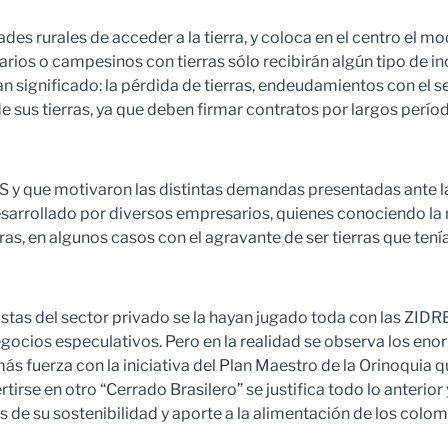
 rurales de acceder a la tierra, y coloca en el centro el mod
ios o campesinos con tierras sólo recibirán algún tipo de in
n significado: la pérdida de tierras, endeudamientos con el 
e sus tierras, ya que deben firmar contratos por largos per
 y que motivaron las distintas demandas presentadas ante la 
esarrollado por diversos empresarios, quienes conociendo l
erras, en algunos casos con el agravante de ser tierras que t
obistas del sector privado se la hayan jugado toda con las ZI
egocios especulativos. Pero en la realidad se observa los eno
s fuerza con la iniciativa del Plan Maestro de la Orinoquia
irse en otro “Cerrado Brasilero” se justifica todo lo anterior
e su sostenibilidad y aporte a la alimentación de los colom