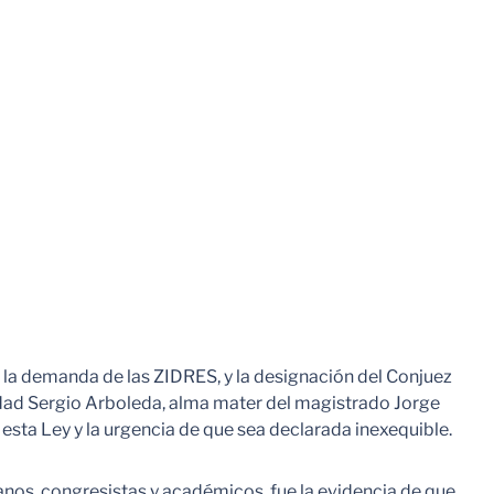
 la demanda de las ZIDRES, y la designación del Conjuez
dad Sergio Arboleda, alma mater del magistrado Jorge
a esta Ley y la urgencia de que sea declarada inexequible.
nos, congresistas y académicos, fue la evidencia de que