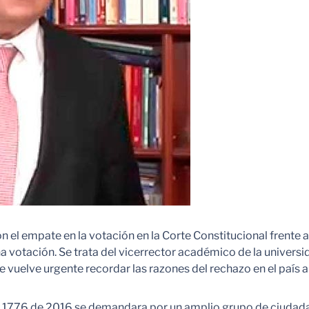
el empate en la votación en la Corte Constitucional frente a
otación. Se trata del vicerrector académico de la universi
te vuelve urgente recordar las razones del rechazo en el país 
ey 1776 de 2016 se demandara por un amplio grupo de ciudada