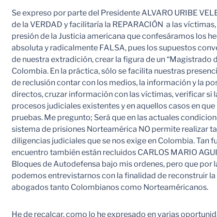
Se expreso por parte del Presidente ALVARO URIBE VELEZ
de la VERDAD y facilitaría la REPARACIÓN a las víctimas, p
presión de la Justicia americana que confesáramos los hech
absoluta y radicalmente FALSA, pues los supuestos conve
de nuestra extradición, crear la figura de un “Magistrado
Colombia. En la práctica, sólo se facilita nuestras presen
de reclusión contar con los medios, la información y la po
directos, cruzar información con las víctimas, verificar s
procesos judiciales existentes y en aquellos casos en que 
pruebas. Me pregunto; Será que en las actuales condicio
sistema de prisiones Norteamérica NO permite realizar tale
diligencias judiciales que se nos exige en Colombia. Tan f
encuentro también están recluidos CARLOS MARIO AGUILA
Bloques de Autodefensa bajo mis ordenes, pero que por las
podemos entrevistarnos con la finalidad de reconstruir l
abogados tanto Colombianos como Norteaméricanos.
He de recalcar, como lo he expresado en varias oportunid