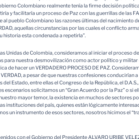
obierno Colombiano realmente tenía la firme decisión polític
iría y facilitaría un proceso de Paz con las guerrillas de las
rle al pueblo Colombiano las razones últimas del nacimiento de
RDAD, aquellas circunstancias por las cuales el conflicto ar
historia esta condenada a repetirla”.
s Unidas de Colombia, consideramos al iniciar el proceso
as para nuestra desmovilización como actor político y milita
ítica de hacer un VERDADERO PROCESO DE PAZ. Consideramos t
VERDAD, a pesar de que nuestras confesiones conducirían a u
 del Estado, entre ellas el Congreso de la República, el D.A.S., 
les escenarios solicitamos un “Gran Acuerdo por la Paz” o si 
nuestro mayor temor, la existencia en muchos de sectores po
as instituciones del país, quienes están lógicamente interes
mos un instrumento de esos sectores, nosotros hicimos el “tr
venidos con el Gobierno del Presidente ALVARO URIBE VELEZ