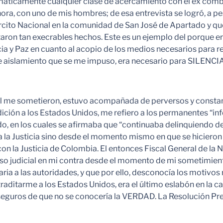
temáticamente cualquier clase de acercamiento con el ex com
ora, con uno de mis hombres; de esa entrevista se logró, a p
rcito Nacional en la comunidad de San José de Apartado y que 
utaron tan execrables hechos. Este es un ejemplo del porque 
cia y Paz en cuanto al acopio de los medios necesarios para r
 ese aislamiento que se me impuso, era necesario para SILEN
me sometieron, estuvo acompañada de perversos y constantes
ición a los Estados Unidos, me refiero a los permanentes “in
, en los cuales se afirmaba que “continuaba delinquiendo de
a a la Justicia sino desde el momento mismo en que se hicier
on la Justicia de Colombia. El entonces Fiscal General de la
 judicial en mi contra desde el momento de mi sometimiento 
ria a las autoridades, y que por ello, desconocía los motivos 
traditarme a los Estados Unidos, era el último eslabón en l
eguros de que no se conocería la VERDAD. La Resolución Presi