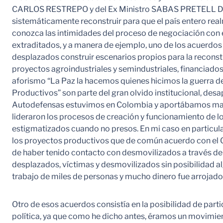
CARLOS RESTREPO y del Ex Ministro SABAS PRETELL DE LA
sistemáticamente reconstruir para que el país entero rea
conozca las intimidades del proceso de negociación con 
extraditados, y a manera de ejemplo, uno de los acuerdos
desplazados construir escenarios propios para la reconstru
proyectos agroindustriales y semindustriales, financiados
aforismo “La Paz la hacemos quienes hicimos la guerra de 
Productivos” son parte del gran olvido institucional, d
Autodefensas estuvimos en Colombia y aportábamos materi
lideraron los procesos de creación y funcionamiento de 
estigmatizados cuando no presos. En mi caso en particu
los proyectos productivos que de común acuerdo con el G
de haber tenido contacto con desmovilizados a través de 
desplazados, víctimas y desmovilizados sin posibilidad alg
trabajo de miles de personas y mucho dinero fue arrojado 
Otro de esos acuerdos consistía en la posibilidad de parti
política, ya que como he dicho antes, éramos un movimien