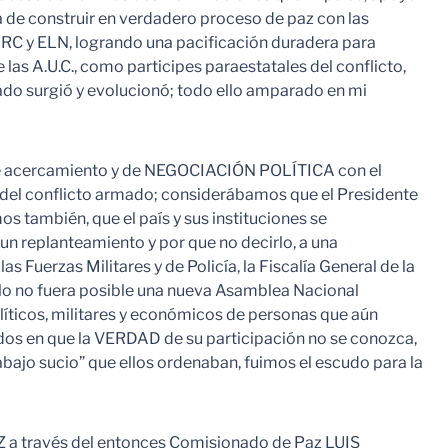
a de construir en verdadero proceso de paz con las
 FARC y ELN, logrando una pacificación duradera para
 las A.U.C., como participes paraestatales del conflicto,
mado surgió y evolucionó; todo ello amparado en mi
 de acercamiento y de NEGOCIACIÓN POLÍTICA con el
r del conflicto armado; considerábamos que el Presidente
ambién, que el país y sus instituciones se
n replanteamiento y por que no decirlo, a una
las Fuerzas Militares y de Policía, la Fiscalía General de la
ello no fuera posible una nueva Asamblea Nacional
líticos, militares y económicos de personas que aún
ados en que la VERDAD de su participación no se conozca,
abajo sucio” que ellos ordenaban, fuimos el escudo para la
 a través del entonces Comisionado de Paz LUIS