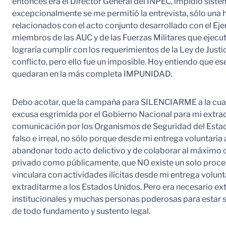
entonces era el Director General del INPEC, impidió sis
excepcionalmente se me permitió la entrevista, sólo una h
relacionados con el acto conjunto desarrollado con el Eje
miembros de las AUC y de las Fuerzas Militares que ejec
lograría cumplir con los requerimientos de la Ley de Justi
conflicto, pero ello fue un imposible. Hoy entiendo que
quedaran en la más completa IMPUNIDAD.
Debo acotar, que la campaña para SILENCIARME a la cual 
excusa esgrimida por el Gobierno Nacional para mi extrad
comunicación por los Organismos de Seguridad del Estado
falso e irreal, no sólo porque desde mi entrega voluntari
abandonar todo acto delictivo y de colaborar al máximo c
privado como públicamente, que NO existe un solo proceso
vinculara con actividades ilícitas desde mi entrega volunta
extraditarme a los Estados Unidos. Pero era necesario ex
institucionales y muchas personas poderosas para estar s
de todo fundamento y sustento legal.