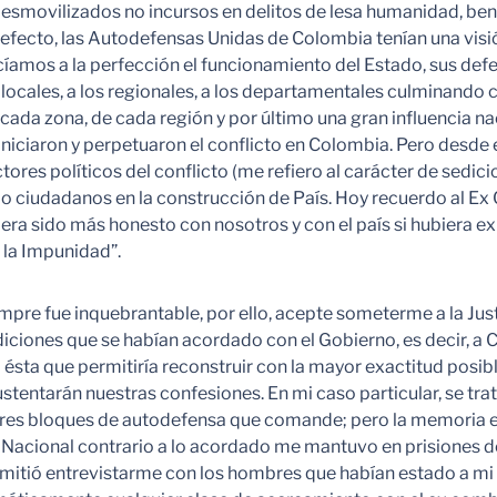
esmovilizados no incursos en delitos de lesa humanidad, bene
en efecto, las Autodefensas Unidas de Colombia tenían una visi
amos a la perfección el funcionamiento del Estado, sus defec
ocales, a los regionales, a los departamentales culminando 
cada zona, de cada región y por último una gran influencia na
 iniciaron y perpetuaron el conflicto en Colombia. Pero desde 
ores políticos del conflicto (me refiero al carácter de sedici
omo ciudadanos en la construcción de País. Hoy recuerdo al E
biera sido más honesto con nosotros y con el país si hubiera 
a la Impunidad”.
mpre fue inquebrantable, por ello, acepte someterme a la Ju
ondiciones que se habían acordado con el Gobierno, es decir, a
ésta que permitiría reconstruir con la mayor exactitud posib
tentarán nuestras confesiones. En mi caso particular, se trat
os tres bloques de autodefensa que comande; pero la memoria es
Nacional contrario a lo acordado me mantuvo en prisiones de 
itió entrevistarme con los hombres que habían estado a mi l