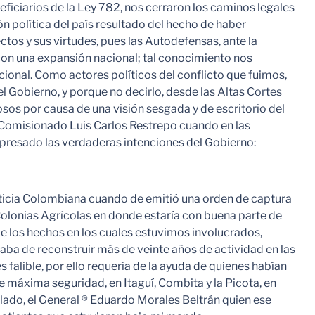
ficiarios de la Ley 782, nos cerraron los caminos legales
ón política del país resultado del hecho de haber
tos y sus virtudes, pues las Autodefensas, ante la
con una expansión nacional; tal conocimiento nos
cional. Como actores políticos del conflicto que fuimos,
el Gobierno, y porque no decirlo, desde las Altas Cortes
osos por causa de una visión sesgada y de escritorio del
x Comisionado Luis Carlos Restrepo cuando en las
expresado las verdaderas intenciones del Gobierno:
sticia Colombiana cuando de emitió una orden de captura
 Colonias Agrícolas en donde estaría con buena parte de
le los hechos en los cuales estuvimos involucrados,
aba de reconstruir más de veinte años de actividad en las
 falible, por ello requería de la ayuda de quienes habían
máxima seguridad, en Itaguí, Combita y la Picota, en
ado, el General ® Eduardo Morales Beltrán quien ese