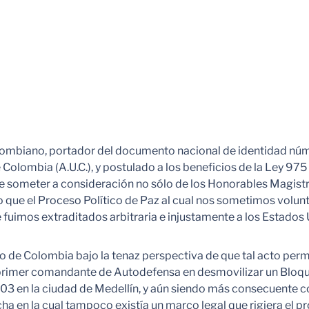
o, portador del documento nacional de identidad número 
Colombia (A.U.C.), y postulado a los beneficios de la Ley 97
de someter a consideración no sólo de los Honorables Magistra
ero que el Proceso Político de Paz al cual nos sometimos vol
fuimos extraditados arbitraria e injustamente a los Estados
o de Colombia bajo la tenaz perspectiva de que tal acto permi
 el primer comandante de Autodefensa en desmovilizar un Bloq
3 en la ciudad de Medellín, y aún siendo más consecuente co
echa en la cual tampoco existía un marco legal que rigiera el