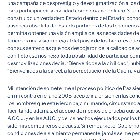
una campaña de desprestigio y de estigmatización a los d
para participar en la civilidad como órgano político. Si, 
construido un verdadero Estado dentro del Estado; conocí
ausencia absoluta del Estado partimos de los fenómenos l
permitía obtener una visión amplia de las necesidades de 
tenemos una visión integral del país y de los factores que
con sus sentencias que nos despojaron de la calidad de act
conflicto), se nos negó toda posibilidad de participar c
desmovilizaciones decía: “Bienvenidos a la civilidad”, hu
“Bienvenidos a la cárcel, a la perpetuación de la Guerra y 
Mi intención de someterme al proceso político de Paz sie
en mi contra en el año 2005, acepté ir a prisión en las c
los hombres que estuvieron bajo mi mando, circunstancia 
facilitando además, el acopio de medios de prueba que sus
A.C.C.U. y en las A.U.C., y de los hechos ejecutados por l
sido mis compañeros de causa. Sin embargo, el Gobierno 
condiciones de aislamiento permanente, jamás se me perm