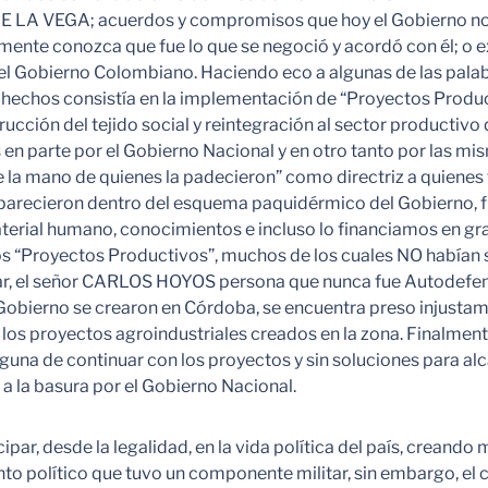
 VEGA; acuerdos y compromisos que hoy el Gobierno no sól
lmente conozca que fue lo que se negoció y acordó con él; o 
el Gobierno Colombiano. Haciendo eco a algunas de las pala
 hechos consistía en la implementación de “Proyectos Produc
cción del tejido social y reintegración al sector productivo d
 en parte por el Gobierno Nacional y en otro tanto por las m
la mano de quienes la padecieron” como directriz a quienes f
esaparecieron dentro del esquema paquidérmico del Gobierno,
al humano, conocimientos e incluso lo financiamos en gran 
los “Proyectos Productivos”, muchos de los cuales NO habían
lar, el señor CARLOS HOYOS persona que nunca fue Autodefen
obierno se crearon en Córdoba, se encuentra preso injustame
los proyectos agroindustriales creados en la zona. Finalmen
una de continuar con los proyectos y sin soluciones para alcan
a la basura por el Gobierno Nacional.
cipar, desde la legalidad, en la vida política del país, crean
to político que tuvo un componente militar, sin embargo, el c