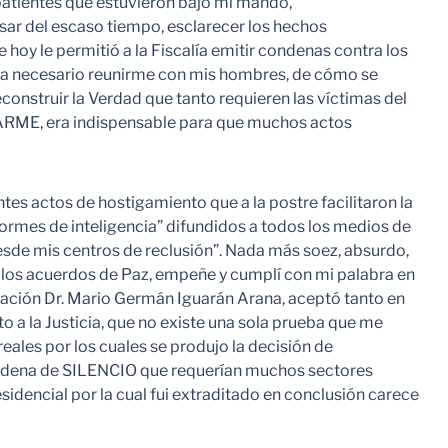
batientes que estuvieron bajo mi mando,
esar del escaso tiempo, esclarecer los hechos
hoy le permitió a la Fiscalía emitir condenas contra los
era necesario reunirme con mis hombres, de cómo se
econstruir la Verdad que tanto requieren las víctimas del
CIARME, era indispensable para que muchos actos
 actos de hostigamiento que a la postre facilitaron la
formes de inteligencia” difundidos a todos los medios de
sde mis centros de reclusión”. Nada más soez, absurdo,
on los acuerdos de Paz, empeñe y cumplí con mi palabra en
 Nación Dr. Mario Germán Iguarán Arana, aceptó tanto en
a la Justicia, que no existe una sola prueba que me
reales por los cuales se produjo la decisión de
a cadena de SILENCIO que requerían muchos sectores
dencial por la cual fui extraditado en conclusión carece