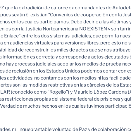
 que la extradición de catorce ex comandantes de Autodefen
ues según él existían “Convenios de cooperación con la Justic
os en los cuales participamos. Debo decirle a las víctimas y 
nios con la Justicia Norteamericana NO EXISTEN y son tan i
 de Enlace” entre los dos sistemas judiciales, que permita nu
cia en audiencias virtuales para versiones libres, pero esto 
sibilidad de reconstruir los miles de actos que se nos atribu
i la información es correcta y corresponde a actos ejecutados 
no hay procesos judiciales acopiar los medios de prueba neces
nes de reclusión en los Estados Unidos podemos contar con e
s actividades, no contamos con los medios ni las facilidades f
uertes son las medidas restrictivas en las cárceles de los Es
R (conocido como “Rogelio”) y Mauricio López Cardona (Ali
 restricciones propias del sistema federal de prisiones y qui
a Verdad de muchos hechos en los cuales tuvimos participación
ades, mi inquebrantable voluntad de Paz y de colaboración c