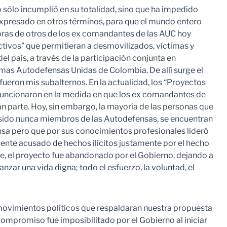
o incumplió en su totalidad, sino que ha impedido
expresado en otros términos, para que el mundo entero
bras de otros de los ex comandantes de las AUC hoy
tivos” que permitieran a desmovilizados, víctimas y
el país, a través de la participación conjunta en
ismas Autodefensas Unidas de Colombia. De allí surge el
ueron mis subalternos. En la actualidad, los “Proyectos
 funcionaron en la medida en que los ex comandantes de
parte. Hoy, sin embargo, la mayoría de las personas que
 sido nunca miembros de las Autodefensas, se encuentran
sa pero que por sus conocimientos profesionales lideró
nte acusado de hechos ilícitos justamente por el hecho
te, el proyecto fue abandonado por el Gobierno, dejando a
zar una vida digna; todo el esfuerzo, la voluntad, el
do movimientos políticos que respaldaran nuestra propuesta
ompromiso fue imposibilitado por el Gobierno al iniciar