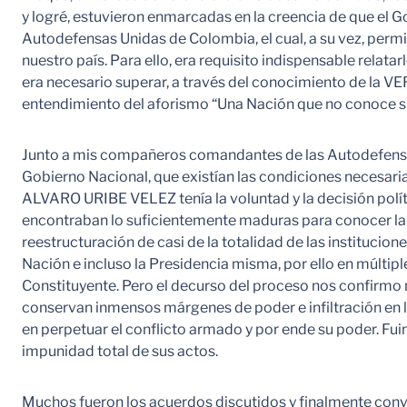
y logré, estuvieron enmarcadas en la creencia de que el G
Autodefensas Unidas de Colombia, el cual, a su vez, permit
nuestro país. Para ello, era requisito indispensable relata
era necesario superar, a través del conocimiento de la VE
entendimiento del aforismo “Una Nación que no conoce su 
Junto a mis compañeros comandantes de las Autodefensa
Gobierno Nacional, que existían las condiciones necesari
ALVARO URIBE VELEZ tenía la voluntad y la decisión pol
encontraban lo suficientemente maduras para conocer la 
reestructuración de casi de la totalidad de las instituciones
Nación e incluso la Presidencia misma, por ello en múltip
Constituyente. Pero el decurso del proceso nos confirmo 
conservan inmensos márgenes de poder e infiltración en l
en perpetuar el conflicto armado y por ende su poder. Fui
impunidad total de sus actos.
Muchos fueron los acuerdos discutidos y finalmente con