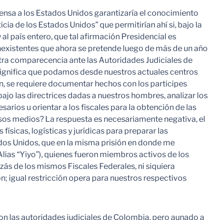
sa a los Estados Unidos garantizaría el conocimiento
ia de los Estados Unidos” que permitirían ahí si, bajo la
al país entero, que tal afirmación Presidencial es
nexistentes que ahora se pretende luego de más de un año
estra comparecencia ante las Autoridades Judiciales de
no significa que podamos desde nuestros actuales centros
yen, se requiere documentar hechos con los participes
bajo las directrices dadas a nuestros hombres, analizar los
arios u orientar a los fiscales para la obtención de las
sos medios? La respuesta es necesariamente negativa, el
ísicas, logísticas y jurídicas para preparar las
tados Unidos, que en la misma prisión en donde me
as “Yiyo”), quienes fueron miembros activos de los
zás de los mismos Fiscales Federales, ni siquiera
; igual restricción opera para nuestros respectivos
on las autoridades judiciales de Colombia, pero aunado a